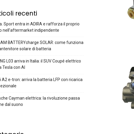
ticoli recenti
a. Sport entra in ADIRA e rafforza il proprio
o nell’aftermarket indipendente
AM BATTERYcharge SOLAR: come funziona
antenitore solare di batteria
G L03 arriva in Italia: il SUV Coupé elettrico
a Tesla con AI
 A2 e-tron: arriva la batteria LFP con ricarica
rezionale
che Cayman elettrica: la rivoluzione passa
he dal suono