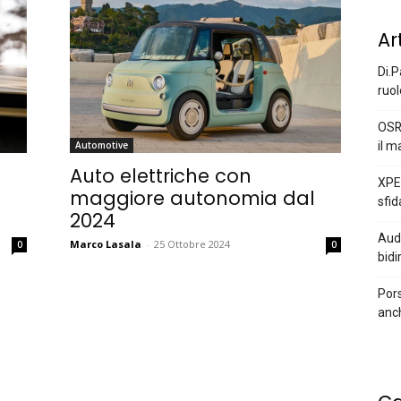
Ar
Di.P
ruol
OSR
il m
Automotive
Auto elettriche con
XPEN
maggiore autonomia dal
sfid
2024
Audi
Marco Lasala
-
25 Ottobre 2024
0
0
bidi
Pors
anc