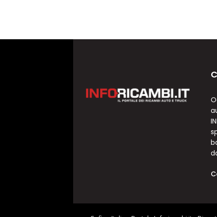
C
O
a
I
sp
b
d
C