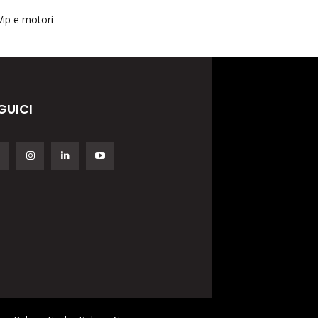
Vip e motori
GUICI