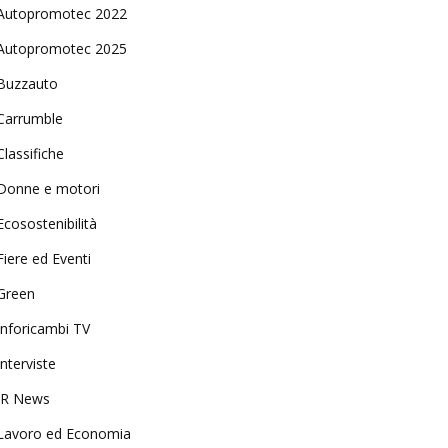
Autopromotec 2022
Autopromotec 2025
Buzzauto
Carrumble
Classifiche
Donne e motori
Ecosostenibilità
Fiere ed Eventi
Green
Inforicambi TV
Interviste
IR News
Lavoro ed Economia