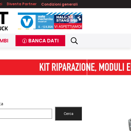
zi
Diventa Partner
Condizioni generali
MBI
BANCA DATI
ca
Cerca