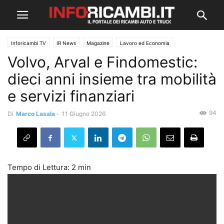
Inforicambi TV
IR News
Magazine
Lavoro ed Economia
Volvo, Arval e Findomestic:
dieci anni insieme tra mobilità
e servizi finanziari
94
Di
Marco Lasala
-
11 Giugno 2026