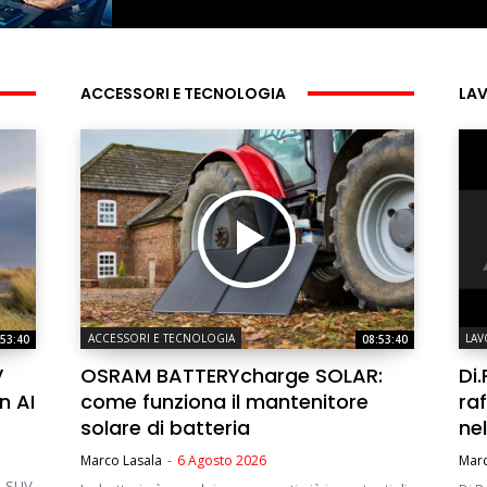
ACCESSORI E TECNOLOGIA
LA
ACCESSORI E TECNOLOGIA
LA
:53:40
08:53:40
V
OSRAM BATTERYcharge SOLAR:
Di.
n AI
come funziona il mantenitore
raf
solare di batteria
ne
Marco Lasala
-
6 Agosto 2026
Marc
, SUV