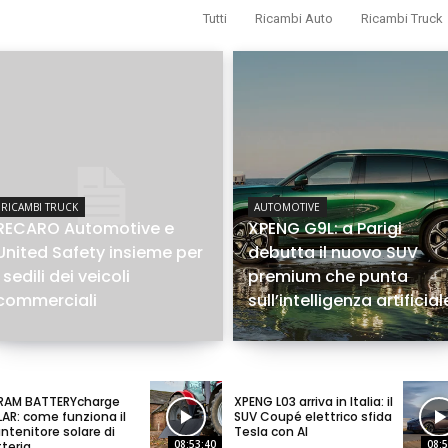
Tutti
Ricambi Auto
Ricambi Truck
RICAMBI TRUCK
AUTOMOTIVE
RECARO Automotive e
XPENG G9L: a Parigi
United Safety insieme per
debutta il nuovo SUV
i sedili dei veicoli
premium che punta
commerciali
sull’intelligenza artificial
RAM BATTERYcharge
XPENG L03 arriva in Italia: il
AR: come funziona il
SUV Coupé elettrico sfida
tenitore solare di
Tesla con AI
08:53:40
08:5
teria