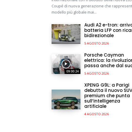
Coupé di nuova generazione che rappresenta
modello più globale mai...
Audi A2 e-tron: arriv
batteria LFP con rica
bidirezionale
5 AGOSTO 2026
Porsche Cayman
elettrica: la rivoluzi
passa anche dal su
09:00:24
5 AGOSTO 2026
XPENG G9L: a Parigi
debutta il nuovo SU
premium che punta
sull’intelligenza
artificiale
4 AGOSTO 2026