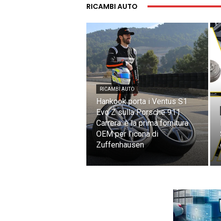
RICAMBI AUTO
RICAMBI AUTO
Hankook porta i Ventus S1
Evo Z sulla Porsche 911
Carrera: è la prima fornitura
OEM per l’icona di
Zuffenhausen