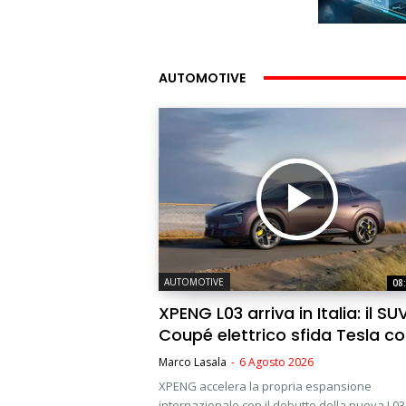
AUTOMOTIVE
AUTOMOTIVE
08
XPENG L03 arriva in Italia: il SU
Coupé elettrico sfida Tesla co
Marco Lasala
-
6 Agosto 2026
XPENG accelera la propria espansione
internazionale con il debutto della nuova L03