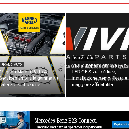
Ricordami
Accedi
RICAMBI AUTO
VIVI Autoparts rinnova i Kit
RICAMBI AUTO
Magneti Marelli Parts &
LED OE Size: più luce,
Services amplia la gamma kit
installazione semplificata e
catena distribuzione
maggiore affidabilità