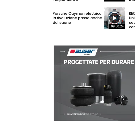
Porsche Cayman elettrica:
RE
la rivoluzione passa anche
Uni
dal suono
sed
09:00:24
co