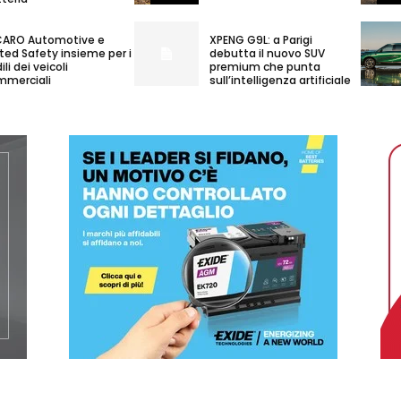
CARO Automotive e
XPENG G9L: a Parigi
ted Safety insieme per i
debutta il nuovo SUV
ili dei veicoli
premium che punta
mmerciali
sull’intelligenza artificiale
MY INFORICAMBI
Username
Password