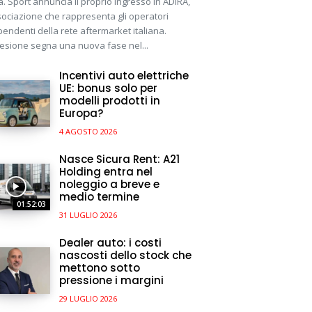
a. Sport annuncia il proprio ingresso in ADIRA,
sociazione che rappresenta gli operatori
pendenti della rete aftermarket italiana.
esione segna una nuova fase nel...
Incentivi auto elettriche
UE: bonus solo per
modelli prodotti in
Europa?
4 AGOSTO 2026
Nasce Sicura Rent: A21
Holding entra nel
noleggio a breve e
medio termine
01:52:03
31 LUGLIO 2026
Dealer auto: i costi
nascosti dello stock che
mettono sotto
pressione i margini
29 LUGLIO 2026