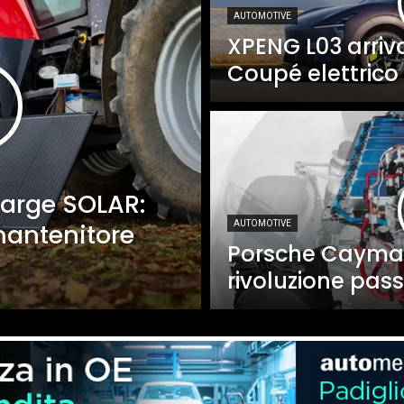
AUTOMOTIVE
XPENG L03 arriva 
Coupé elettrico 
arge SOLAR:
mantenitore
AUTOMOTIVE
Porsche Cayman 
rivoluzione pas