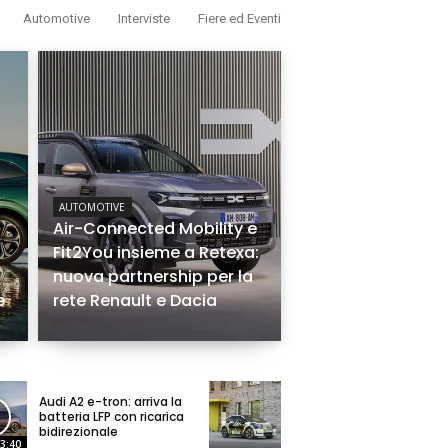
Automotive
Interviste
Fiere ed Eventi
AUTOMOTIVE
Air-Connected Mobility e
Fit2You insieme a Retexa:
nuova partnership per la
e
rete Renault e Dacia
Audi A2 e-tron: arriva la
batteria LFP con ricarica
bidirezionale
3:40