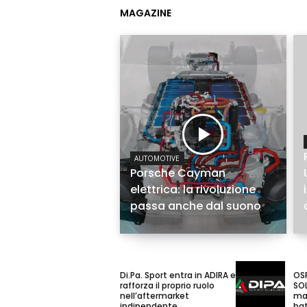
MAGAZINE
AUTOMOTIVE
Porsche Cayman
elettrica: la rivoluzione
passa anche dal suono
Di.Pa. Sport entra in ADIRA e
OS
rafforza il proprio ruolo
SOL
nell’aftermarket
man
indipendente
bat