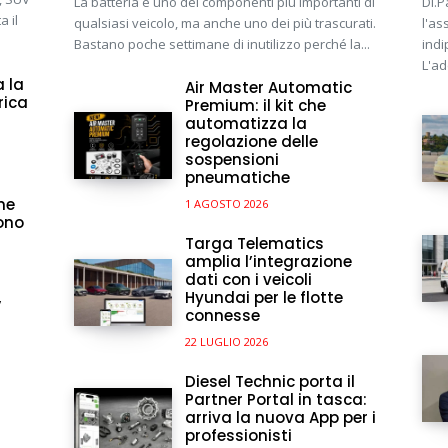
La batteria è uno dei componenti più importanti di
Di.P
 il
qualsiasi veicolo, ma anche uno dei più trascurati.
l'as
Bastano poche settimane di inutilizzo perché la...
indi
L'ad
a la
Air Master Automatic
rica
Premium: il kit che
automatizza la
regolazione delle
sospensioni
pneumatiche
one
1 AGOSTO 2026
ono
Targa Telematics
amplia l’integrazione
dati con i veicoli
Hyundai per le flotte
V
connesse
22 LUGLIO 2026
Diesel Technic porta il
Partner Portal in tasca:
arriva la nuova App per i
professionisti