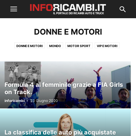
DONNE E MOTORI
DONNE E MOTORI
MONDO
MOTOR SPORT
VIP E MOTORI
Formula 4 al femminile grazie a FIA Girls
on Track.
inforicambi
-
23 Giugno 2020
La classifica delle auto più acquistate