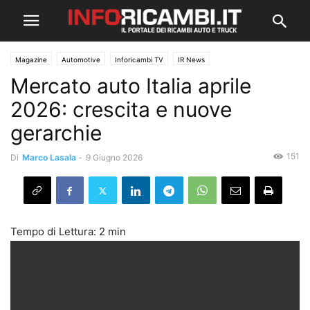
Magazine
Automotive
Inforicambi TV
IR News
Mercato auto Italia aprile
2026: crescita e nuove
gerarchie
151
Di
Marco Lasala
-
9 Giugno 2026