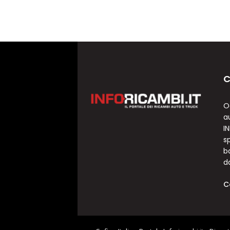
C
O
a
I
sp
b
d
C