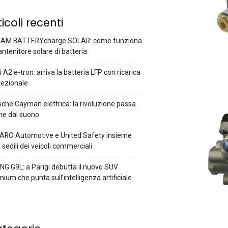
ticoli recenti
AM BATTERYcharge SOLAR: come funziona
antenitore solare di batteria
 A2 e-tron: arriva la batteria LFP con ricarica
rezionale
che Cayman elettrica: la rivoluzione passa
he dal suono
ARO Automotive e United Safety insieme
i sedili dei veicoli commerciali
G G9L: a Parigi debutta il nuovo SUV
ium che punta sull’intelligenza artificiale