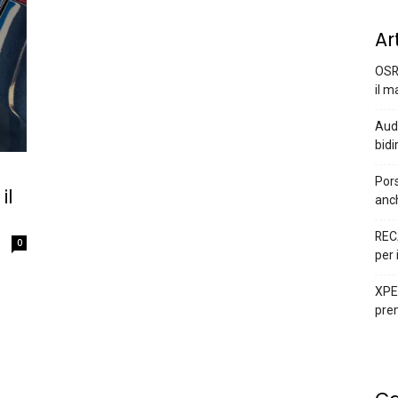
Ar
OSR
il m
Audi
bidi
Pors
il
anc
REC
0
per 
XPEN
prem