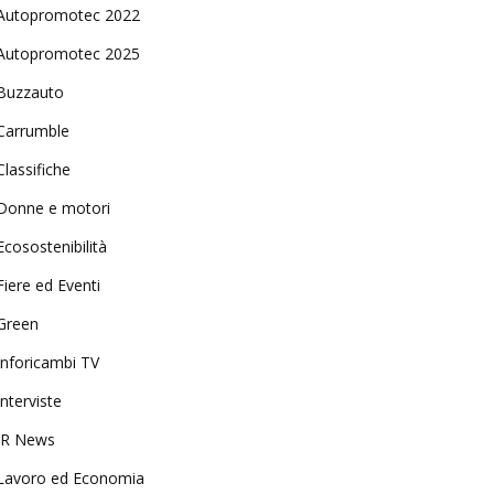
Autopromotec 2022
Autopromotec 2025
Buzzauto
Carrumble
Classifiche
Donne e motori
Ecosostenibilità
Fiere ed Eventi
Green
Inforicambi TV
Interviste
IR News
Lavoro ed Economia