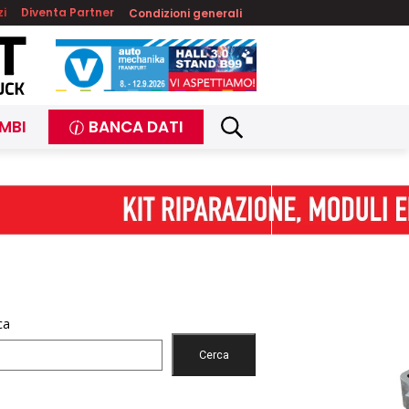
zi
Diventa Partner
Condizioni generali
MBI
BANCA DATI
ca
Cerca