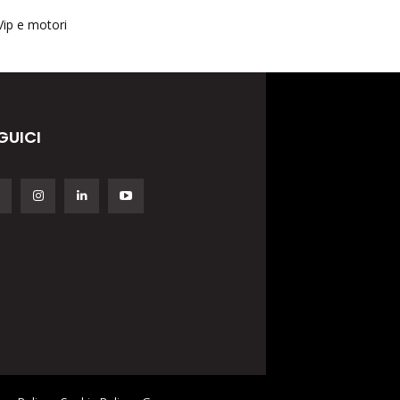
Vip e motori
GUICI