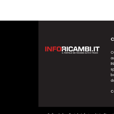
C
O
a
I
sp
b
d
C