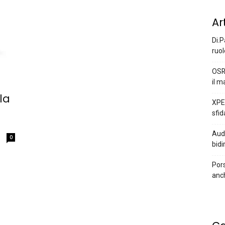
Ar
Di.P
ruol
OSR
il m
la
XPEN
sfid
Audi
0
bidi
Pors
anc