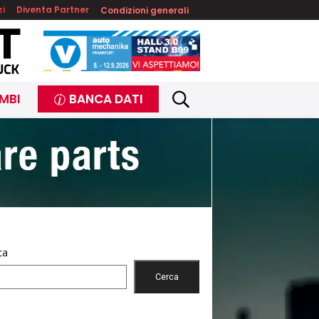
zi
Diventa Partner
Condizioni generali
MBI
BANCA DATI
ca
Cerca