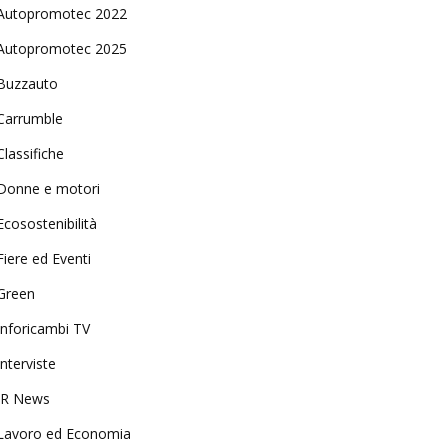
Autopromotec 2022
Autopromotec 2025
Buzzauto
Carrumble
Classifiche
Donne e motori
Ecosostenibilità
Fiere ed Eventi
Green
Inforicambi TV
Interviste
IR News
Lavoro ed Economia