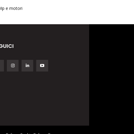
Vip e motori
GUICI