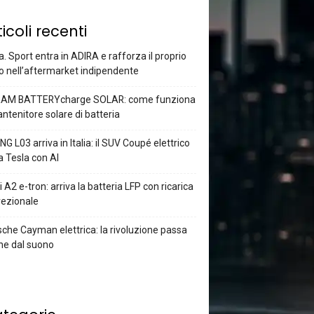
ticoli recenti
a. Sport entra in ADIRA e rafforza il proprio
o nell’aftermarket indipendente
AM BATTERYcharge SOLAR: come funziona
antenitore solare di batteria
G L03 arriva in Italia: il SUV Coupé elettrico
a Tesla con AI
 A2 e-tron: arriva la batteria LFP con ricarica
rezionale
che Cayman elettrica: la rivoluzione passa
he dal suono