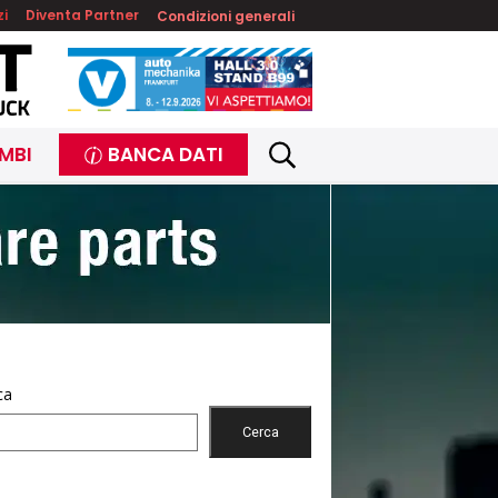
zi
Diventa Partner
Condizioni generali
MBI
BANCA DATI
ca
Cerca