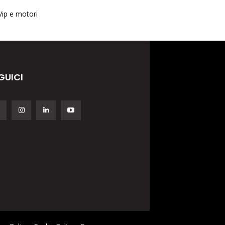
Vip e motori
GUICI