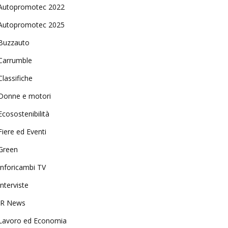
Autopromotec 2022
Autopromotec 2025
Buzzauto
Carrumble
Classifiche
Donne e motori
Ecosostenibilità
Fiere ed Eventi
Green
Inforicambi TV
Interviste
IR News
Lavoro ed Economia