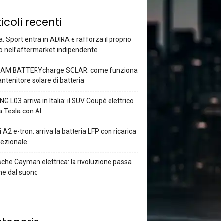
ticoli recenti
a. Sport entra in ADIRA e rafforza il proprio
o nell’aftermarket indipendente
AM BATTERYcharge SOLAR: come funziona
antenitore solare di batteria
G L03 arriva in Italia: il SUV Coupé elettrico
a Tesla con AI
 A2 e-tron: arriva la batteria LFP con ricarica
rezionale
che Cayman elettrica: la rivoluzione passa
he dal suono