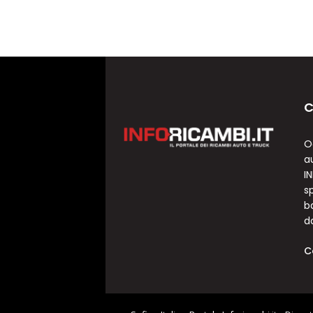
C
O
a
I
sp
b
d
C