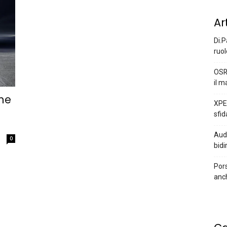
Ar
Di.P
ruol
OSR
il m
ne
XPEN
sfid
Audi
0
bidi
Pors
anc