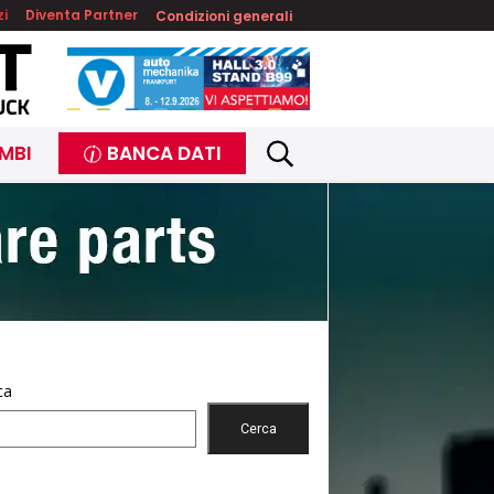
zi
Diventa Partner
Condizioni generali
MBI
BANCA DATI
ca
Cerca