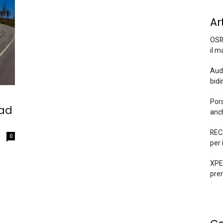
Ar
OSR
il m
Audi
bidi
Pors
 ad
anc
REC
0
per 
XPEN
prem