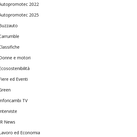
Autopromotec 2022
Autopromotec 2025
Buzzauto
Carrumble
Classifiche
Donne e motori
Ecosostenibilità
Fiere ed Eventi
Green
Inforicambi TV
Interviste
IR News
Lavoro ed Economia