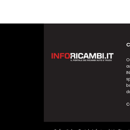
C
O
a
I
sp
b
d
C