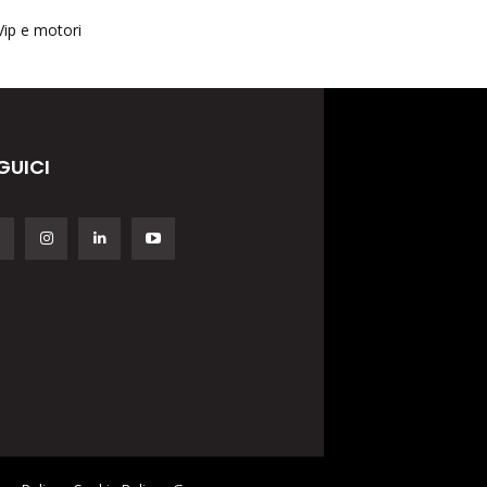
Vip e motori
GUICI