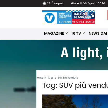
C
26
Napoli
Giovedì, 06 Agosto 2026
MAGAZINE
IR TV
NEWS DAI
Home
Tags
SUV Più Venduto
Tag: SUV più vend