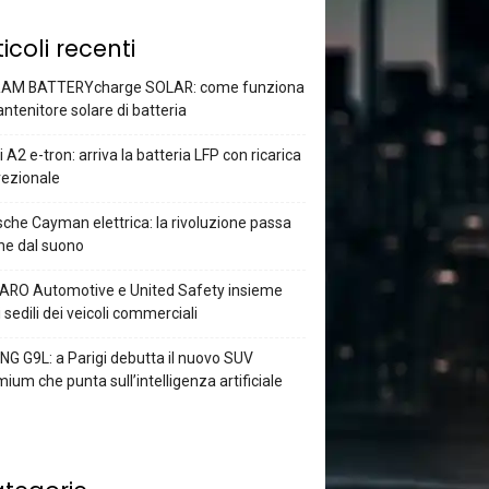
ticoli recenti
AM BATTERYcharge SOLAR: come funziona
antenitore solare di batteria
 A2 e-tron: arriva la batteria LFP con ricarica
rezionale
che Cayman elettrica: la rivoluzione passa
he dal suono
ARO Automotive e United Safety insieme
i sedili dei veicoli commerciali
G G9L: a Parigi debutta il nuovo SUV
ium che punta sull’intelligenza artificiale