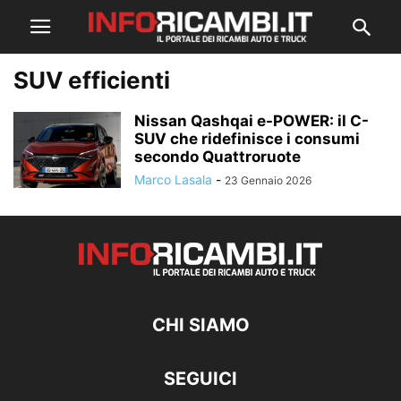
SUV efficienti
Nissan Qashqai e-POWER: il C-
SUV che ridefinisce i consumi
secondo Quattroruote
Marco Lasala
-
23 Gennaio 2026
CHI SIAMO
SEGUICI