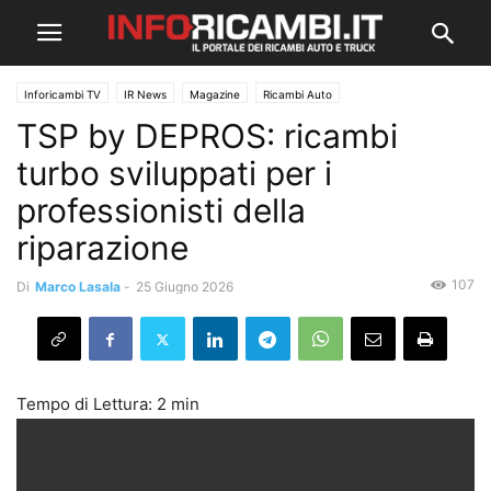
Inforicambi TV
IR News
Magazine
Ricambi Auto
TSP by DEPROS: ricambi
turbo sviluppati per i
professionisti della
riparazione
107
Di
Marco Lasala
-
25 Giugno 2026