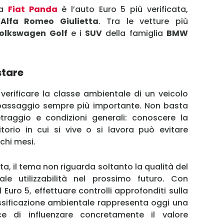
la
Fiat Panda
è l’auto Euro 5 più verificata,
’
Alfa Romeo Giulietta
. Tra le vetture più
olkswagen Golf
e i
SUV
della famiglia
BMW
stare
, verificare la classe ambientale di un veicolo
 passaggio sempre più importante. Non basta
etraggio e condizioni generali: conoscere la
itorio in cui si vive o si lavora può evitare
chi mesi.
a, il tema non riguarda soltanto la qualità del
e utilizzabilità nel prossimo futuro. Con
l Euro 5, effettuare controlli approfonditi sulla
assificazione ambientale rappresenta oggi una
e di influenzare concretamente il valore