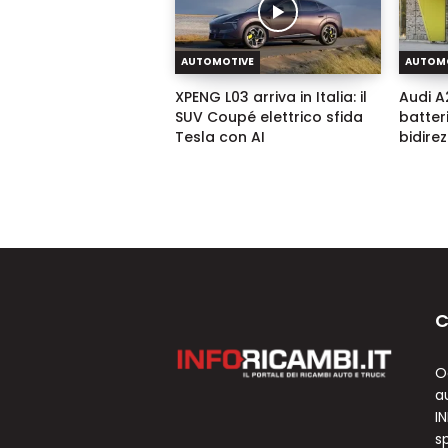
AUTOMOTIVE
AUTOM
XPENG L03 arriva in Italia: il
Audi A2
SUV Coupé elettrico sfida
batter
Tesla con AI
bidire
C
O
a
I
sp