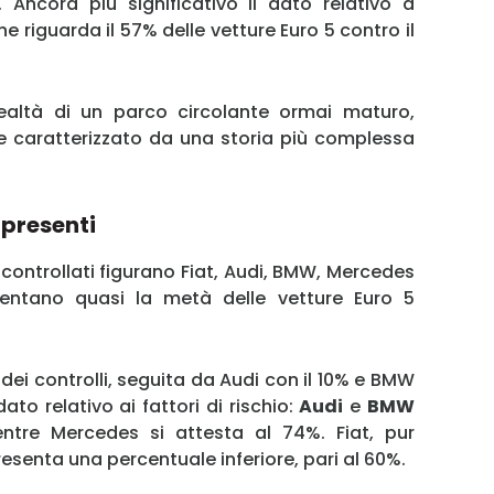
. Ancora più significativo il dato relativo a
e riguarda il 57% delle vetture Euro 5 contro il
Username
ealtà di un parco circolante ormai maturo,
Password
e caratterizzato da una storia più complessa
Ricordami
 presenti
Accedi
controllati figurano Fiat, Audi, BMW, Mercedes
entano quasi la metà delle vetture Euro 5
% dei controlli, seguita da Audi con il 10% e BMW
ato relativo ai fattori di rischio:
Audi
e
BMW
tre Mercedes si attesta al 74%. Fiat, pur
resenta una percentuale inferiore, pari al 60%.