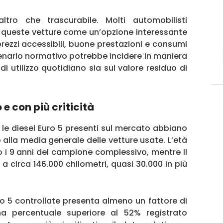
ltro che trascurabile. Molti automobilisti
e queste vetture come un’opzione interessante
prezzi accessibili, buone prestazioni e consumi
cenario normativo potrebbe incidere in maniera
 di utilizzo quotidiano sia sul valore residuo di
e con più criticità
 le diesel Euro 5 presenti sul mercato abbiano
o alla media generale delle vetture usate. L’età
o i 9 anni del campione complessivo, mentre il
a circa 146.000 chilometri, quasi 30.000 in più
MY INFORICAMBI
uro 5 controllate presenta almeno un fattore di
una percentuale superiore al 52% registrato