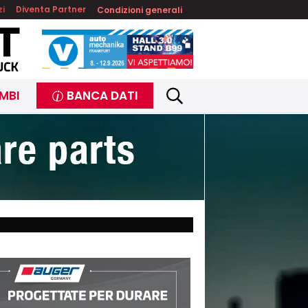
zi
Diventa Partner
Condizioni generali
MBI
BANCA DATI