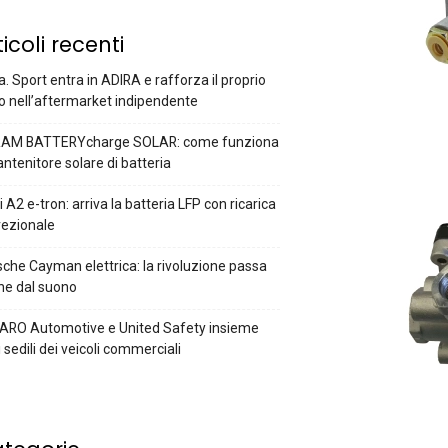
ticoli recenti
a. Sport entra in ADIRA e rafforza il proprio
o nell’aftermarket indipendente
AM BATTERYcharge SOLAR: come funziona
antenitore solare di batteria
 A2 e-tron: arriva la batteria LFP con ricarica
rezionale
che Cayman elettrica: la rivoluzione passa
he dal suono
ARO Automotive e United Safety insieme
i sedili dei veicoli commerciali