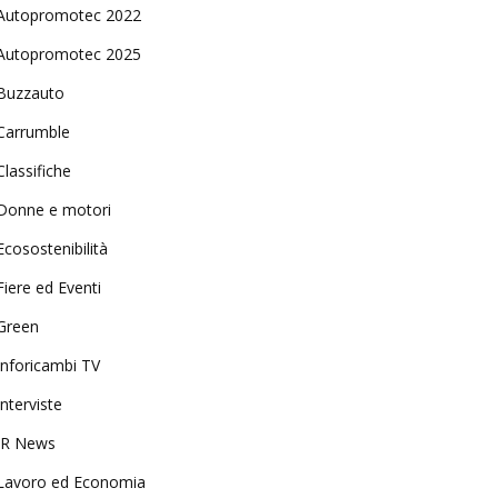
Autopromotec 2022
Autopromotec 2025
Buzzauto
Carrumble
Classifiche
Donne e motori
Ecosostenibilità
Fiere ed Eventi
Green
Inforicambi TV
Interviste
IR News
Lavoro ed Economia