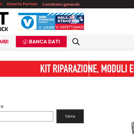
zi
Diventa Partner
Condizioni generali
MBI
BANCA DATI
ca
Cerca