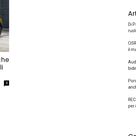
Ar
Di.P
ruol
OSR
il m
che
Audi
i
bidi
Pors
0
anc
REC
per 