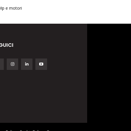
Vip e motori
GUICI