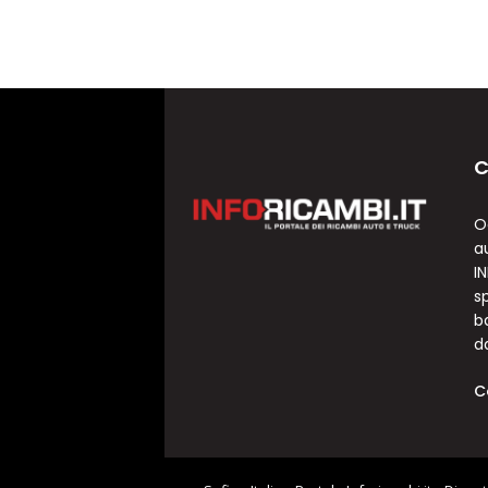
C
O
a
I
sp
b
d
C