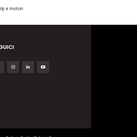
Vip e motori
GUICI