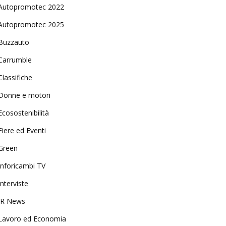
Autopromotec 2022
Autopromotec 2025
Buzzauto
Carrumble
Classifiche
Donne e motori
Ecosostenibilità
Fiere ed Eventi
Green
Inforicambi TV
Interviste
IR News
Lavoro ed Economia