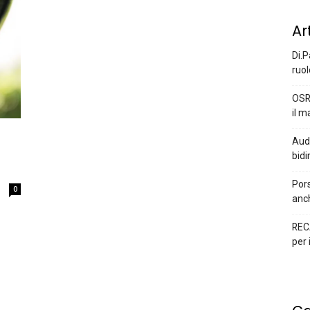
Ar
Di.P
ruol
OSR
il m
Audi
bidi
Pors
0
anc
REC
per 