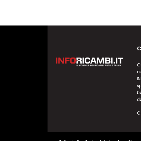
C
O
a
I
sp
b
d
C