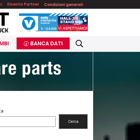
zi
Diventa Partner
Condizioni generali
MBI
BANCA DATI
ca
Cerca