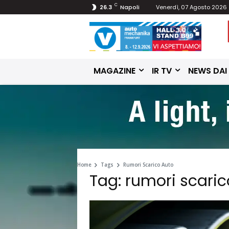
C
26.3
Napoli
Venerdì, 07 Agosto 2026
MAGAZINE
IR TV
NEWS DAI
Home
Tags
Rumori Scarico Auto
Tag: rumori scaric