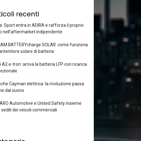
ticoli recenti
a. Sport entra in ADIRA e rafforza il proprio
o nell’aftermarket indipendente
AM BATTERYcharge SOLAR: come funziona
antenitore solare di batteria
 A2 e-tron: arriva la batteria LFP con ricarica
rezionale
che Cayman elettrica: la rivoluzione passa
he dal suono
ARO Automotive e United Safety insieme
i sedili dei veicoli commerciali