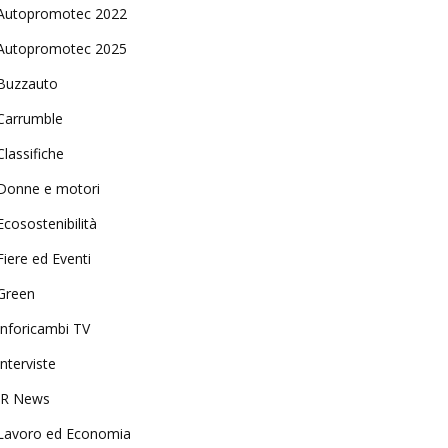
Autopromotec 2022
Autopromotec 2025
Buzzauto
Carrumble
Classifiche
Donne e motori
Ecosostenibilità
Fiere ed Eventi
Green
Inforicambi TV
Interviste
IR News
Lavoro ed Economia