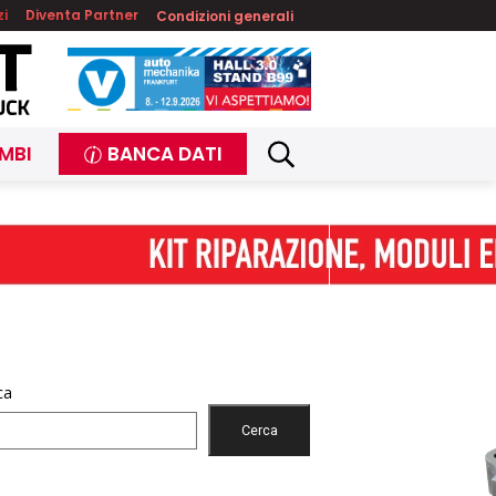
zi
Diventa Partner
Condizioni generali
MBI
BANCA DATI
ca
Cerca