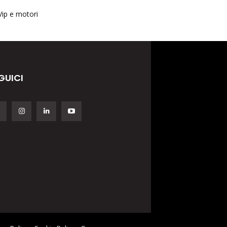
Vip e motori
GUICI