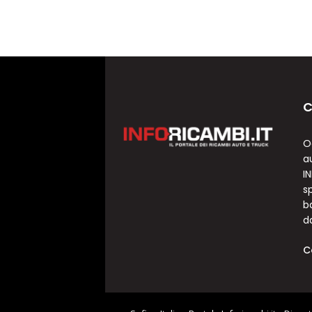
C
O
a
I
sp
b
d
C