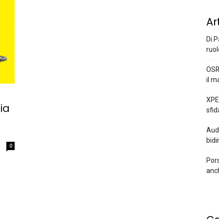
Ar
Di.P
ruol
OSR
il m
XPEN
ia
sfid
Audi
bidi
0
Pors
anc