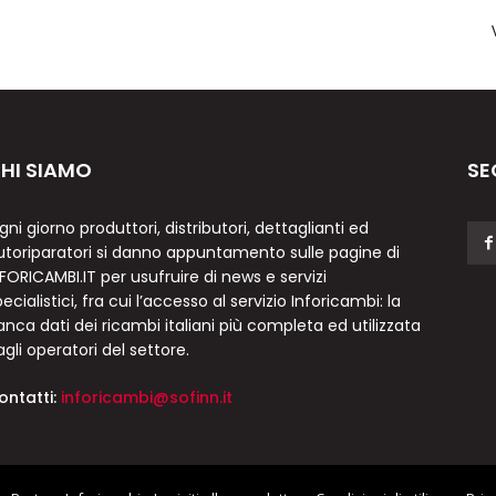
HI SIAMO
SE
gni giorno produttori, distributori, dettaglianti ed
utoriparatori si danno appuntamento sulle pagine di
NFORICAMBI.IT per usufruire di news e servizi
ecialistici, fra cui l’accesso al servizio Inforicambi: la
anca dati dei ricambi italiani più completa ed utilizzata
agli operatori del settore.
ontatti:
inforicambi@sofinn.it