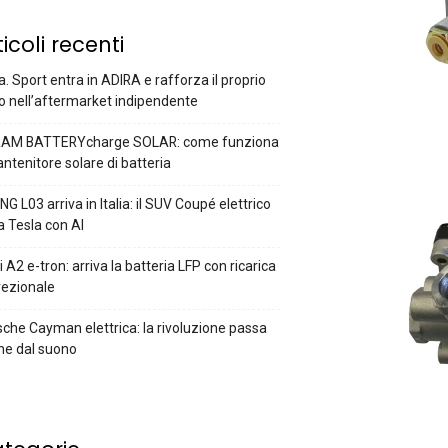
ticoli recenti
a. Sport entra in ADIRA e rafforza il proprio
o nell’aftermarket indipendente
AM BATTERYcharge SOLAR: come funziona
antenitore solare di batteria
G L03 arriva in Italia: il SUV Coupé elettrico
a Tesla con AI
 A2 e-tron: arriva la batteria LFP con ricarica
rezionale
che Cayman elettrica: la rivoluzione passa
he dal suono