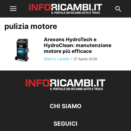
pulizia motore
Arexons HydroTech e
HydroClean: manutenzione
motore più efficace
Marco Lasala
-
27 Aprile 2026
CHI SIAMO
SEGUICI