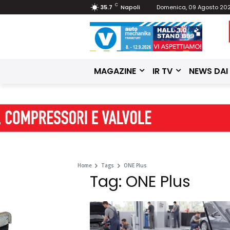
C
35.7
Napoli
Domenica, 09 Agosto 20
MAGAZINE
IR TV
NEWS DAI
Home
Tags
ONE Plus
Tag: ONE Plus