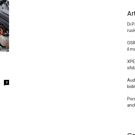
Ar
Di.P
ruol
OSR
il m
XPEN
sfid
Audi
0
bidi
Pors
anc