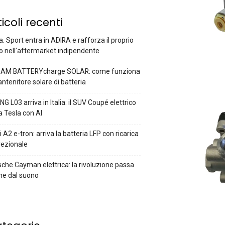
ticoli recenti
a. Sport entra in ADIRA e rafforza il proprio
o nell’aftermarket indipendente
AM BATTERYcharge SOLAR: come funziona
antenitore solare di batteria
G L03 arriva in Italia: il SUV Coupé elettrico
a Tesla con AI
 A2 e-tron: arriva la batteria LFP con ricarica
rezionale
che Cayman elettrica: la rivoluzione passa
he dal suono