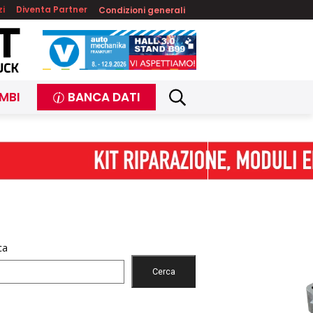
zi
Diventa Partner
Condizioni generali
MBI
BANCA DATI
ca
Cerca