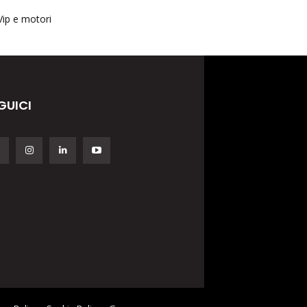
Vip e motori
GUICI