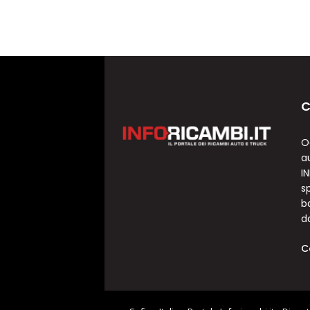
C
O
a
I
sp
b
d
C