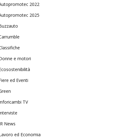
Autopromotec 2022
Autopromotec 2025
Buzzauto
Carrumble
Classifiche
Donne e motori
Ecosostenibilità
Fiere ed Eventi
Green
Inforicambi TV
Interviste
IR News
Lavoro ed Economia