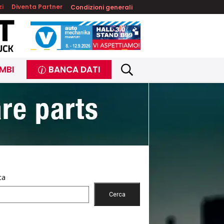
zi
Diventa Partner
Condizioni generali
MBI
BANCA DATI
ca
Cerca