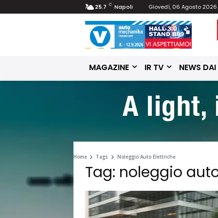
C
25.7
Napoli
Giovedì, 06 Agosto 2026
MAGAZINE
IR TV
NEWS DAI
Home
Tags
Noleggio Auto Elettriche
Tag: noleggio auto