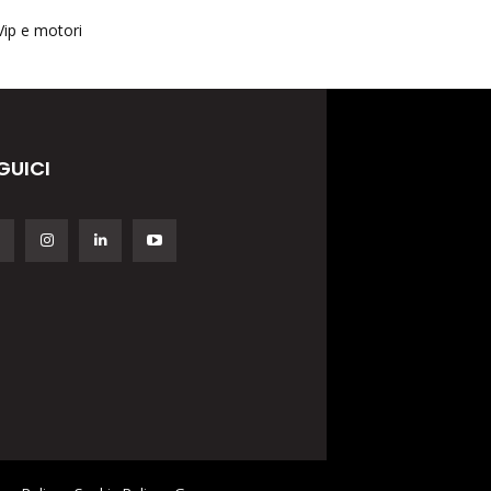
Vip e motori
GUICI