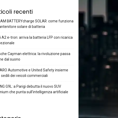
ticoli recenti
AM BATTERYcharge SOLAR: come funziona
antenitore solare di batteria
 A2 e-tron: arriva la batteria LFP con ricarica
rezionale
che Cayman elettrica: la rivoluzione passa
he dal suono
ARO Automotive e United Safety insieme
i sedili dei veicoli commerciali
G G9L: a Parigi debutta il nuovo SUV
ium che punta sull’intelligenza artificiale