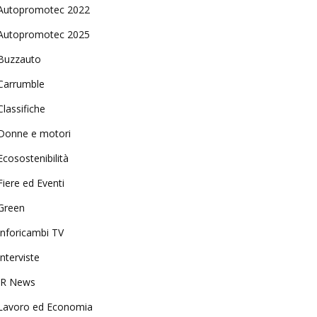
Autopromotec 2022
Autopromotec 2025
Buzzauto
Carrumble
Classifiche
Donne e motori
Ecosostenibilità
Fiere ed Eventi
Green
Inforicambi TV
Interviste
IR News
Lavoro ed Economia