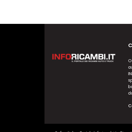
C
O
a
I
sp
b
d
C