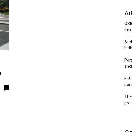
Ar
OSR
il m
Audi
bidi
Pors
anc
n
REC
per 
0
XPEN
prem