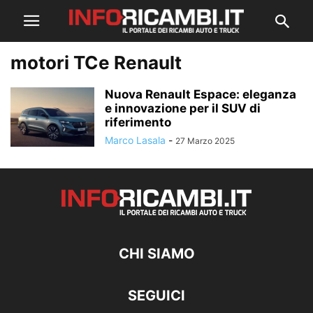
motori TCe Renault
Nuova Renault Espace: eleganza
e innovazione per il SUV di
riferimento
Marco Lasala
-
27 Marzo 2025
CHI SIAMO
SEGUICI