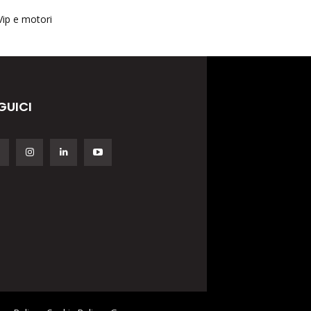
Vip e motori
GUICI