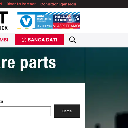
zi
Diventa Partner
Condizioni generali
MBI
BANCA DATI
ca
Cerca