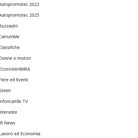
Autopromotec 2022
Autopromotec 2025
Buzzauto
Carrumble
Classifiche
Donne e motori
Ecosostenibilità
Fiere ed Eventi
Green
Inforicambi TV
Interviste
IR News
Lavoro ed Economia