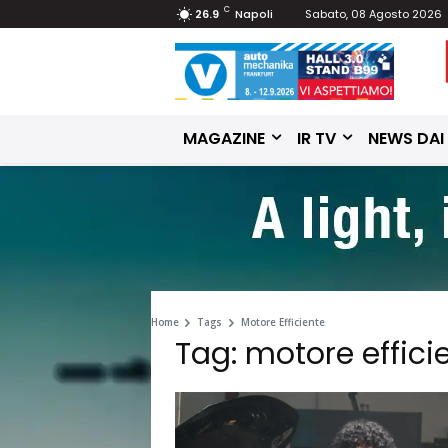
C
26.9
Napoli
Sabato, 08 Agosto 2026
MAGAZINE
IR TV
NEWS DAI
Home
Tags
Motore Efficiente
Tag: motore effici