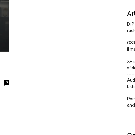
Ar
Di.P
ruol
OSR
il m
XPEN
sfid
Audi
0
bidi
Pors
anc