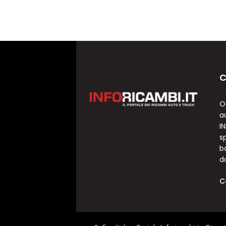
C
O
a
I
sp
b
d
C