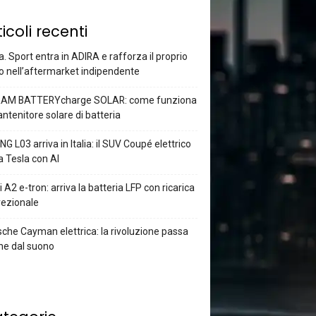
ticoli recenti
a. Sport entra in ADIRA e rafforza il proprio
o nell’aftermarket indipendente
AM BATTERYcharge SOLAR: come funziona
antenitore solare di batteria
G L03 arriva in Italia: il SUV Coupé elettrico
a Tesla con AI
 A2 e-tron: arriva la batteria LFP con ricarica
rezionale
che Cayman elettrica: la rivoluzione passa
he dal suono