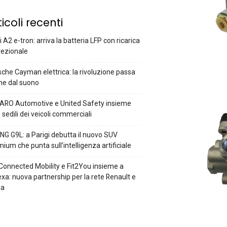
ticoli recenti
 A2 e-tron: arriva la batteria LFP con ricarica
rezionale
che Cayman elettrica: la rivoluzione passa
he dal suono
ARO Automotive e United Safety insieme
i sedili dei veicoli commerciali
G G9L: a Parigi debutta il nuovo SUV
ium che punta sull’intelligenza artificiale
Connected Mobility e Fit2You insieme a
xa: nuova partnership per la rete Renault e
ia