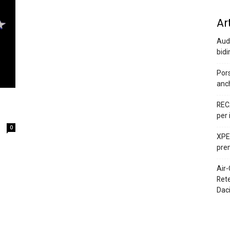
Ar
Audi
bidi
Pors
anc
REC
per 
0
XPEN
prem
Air-
Rete
Dac