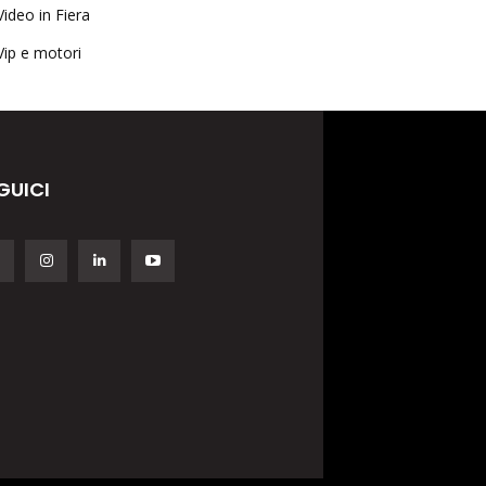
Video in Fiera
Vip e motori
GUICI