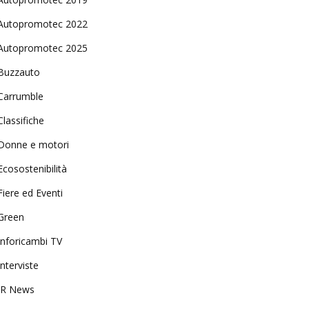
Autopromotec 2022
Autopromotec 2025
Buzzauto
Carrumble
Classifiche
Donne e motori
Ecosostenibilità
Fiere ed Eventi
Green
Inforicambi TV
Interviste
IR News