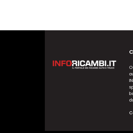
C
O
a
I
sp
b
d
C