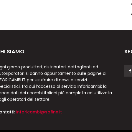
HI SIAMO
SE
gni giorno produttori, distributori, dettaglianti ed
utoriparatori si danno appuntamento sulle pagine di
NFORICAMBI.IT per usufruire di news e servizi
ecialistici, fra cui l’accesso al servizio Inforicambi: la
anca dati dei ricambi italiani più completa ed utilizzata
agli operatori del settore.
ontatti:
inforicambi@sofinn.it