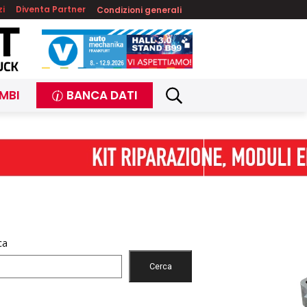
zi
Diventa Partner
Condizioni generali
MBI
BANCA DATI
ca
Cerca