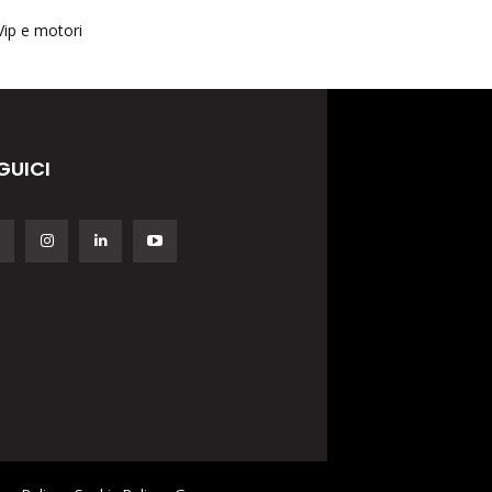
Vip e motori
GUICI