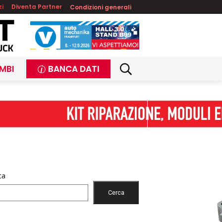
zi
Diventa Partner
Condizioni generali
MBI
BANCA DATI
ca
Cerca