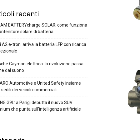
ticoli recenti
AM BATTERYcharge SOLAR: come funziona
antenitore solare di batteria
 A2 e-tron: arriva la batteria LFP con ricarica
rezionale
che Cayman elettrica: la rivoluzione passa
he dal suono
ARO Automotive e United Safety insieme
i sedili dei veicoli commerciali
G G9L: a Parigi debutta il nuovo SUV
ium che punta sull’intelligenza artificiale