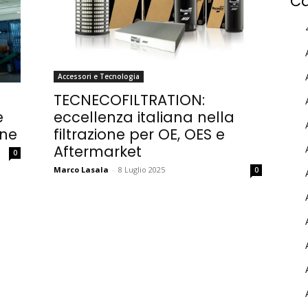
Ca
Accessori e Tecnologia
TECNECOFILTRATION:
e
eccellenza italiana nella
one
filtrazione per OE, OES e
Aftermarket
0
Marco Lasala
-
8 Luglio 2025
0
MY INFORICAMBI
Username