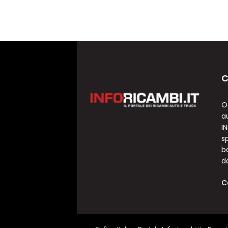
C
O
a
I
sp
b
d
C