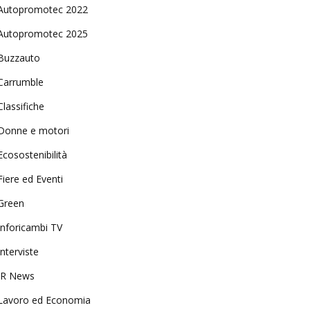
Autopromotec 2022
Autopromotec 2025
Buzzauto
Carrumble
Classifiche
Donne e motori
Ecosostenibilità
Fiere ed Eventi
Green
Inforicambi TV
Interviste
IR News
Lavoro ed Economia