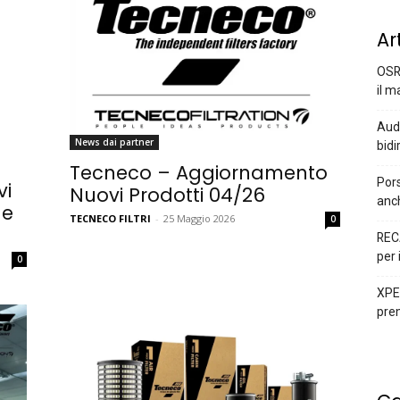
Ar
OSR
il m
Audi
News dai partner
bidi
Tecneco – Aggiornamento
Pors
vi
Nuovi Prodotti 04/26
anc
 e
TECNECO FILTRI
-
25 Maggio 2026
0
REC
per 
0
XPEN
prem