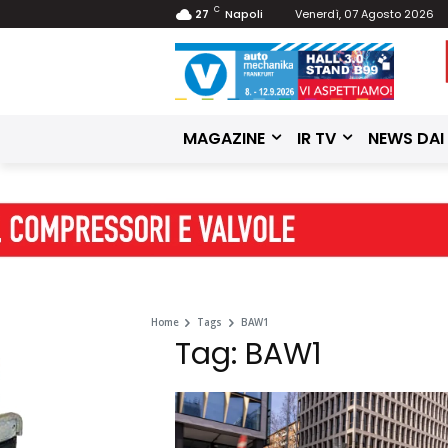
C
27
Napoli
Venerdì, 07 Agosto 2026
MAGAZINE
IR TV
NEWS DAI
Home
Tags
BAW1
Tag: BAW1