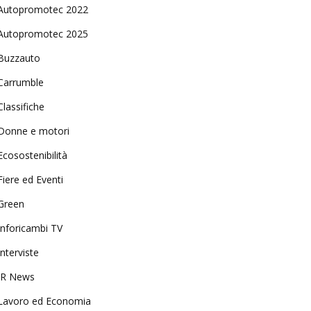
Autopromotec 2022
Autopromotec 2025
Buzzauto
Carrumble
Classifiche
Donne e motori
Ecosostenibilità
Fiere ed Eventi
Green
Inforicambi TV
Interviste
IR News
Lavoro ed Economia