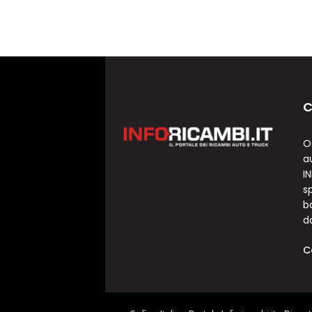
C
O
a
I
sp
b
d
C