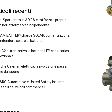
ticoli recenti
a. Sport entra in ADIRA e rafforza il proprio
o nell’aftermarket indipendente
AM BATTERYcharge SOLAR: come funziona
antenitore solare di batteria
 A2 e-tron: arriva la batteria LFP con ricarica
rezionale
che Cayman elettrica: la rivoluzione passa
he dal suono
ARO Automotive e United Safety insieme
i sedili dei veicoli commerciali