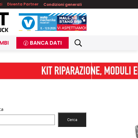
zi
Diventa Partner
Condizioni generali
MBI
BANCA DATI
ca
Cerca