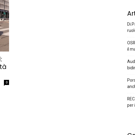
Ar
Di.P
ruol
OSR
il m
:
Audi
ità
bidi
Pors
0
anc
REC
per 