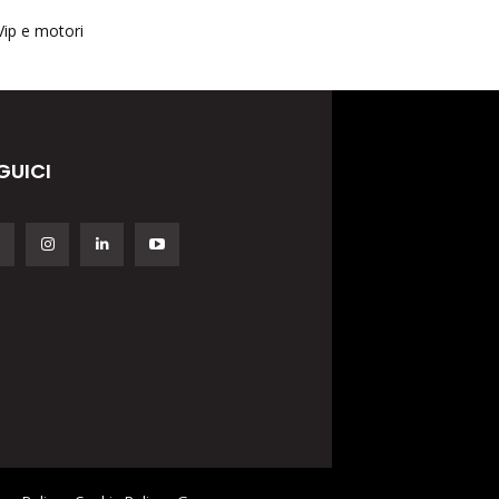
Vip e motori
GUICI