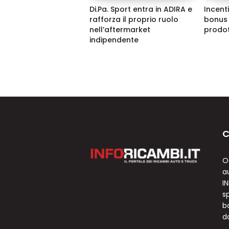
Di.Pa. Sport entra in ADIRA e
Incenti
rafforza il proprio ruolo
bonus 
nell’aftermarket
prodot
indipendente
C
O
a
I
sp
b
d