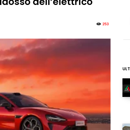
adosso dell’elettrico
253
ULT