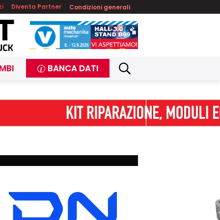
zi
Diventa Partner
Condizioni generali
MBI
BANCA DATI