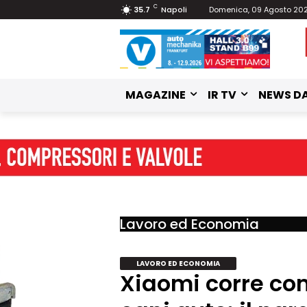
C
35.7
Napoli
Domenica, 09 Agosto 20
MAGAZINE
IR TV
NEWS DA
Lavoro ed Economia
LAVORO ED ECONOMIA
Xiaomi corre co