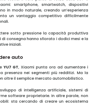
Xiaomi: smartphone, smartwatch, dispositivi
Username
no in modo naturale, creando un’esperienza
nta un vantaggio competitivo difficilmente
Password
onali.
ttere sotto pressione la capacità produttiva
pi di consegna hanno sfiorato i dodici mesi e la
Ricordami
ve iniziali.
Accedi
ndere auto
e
YU7 GT
, Xiaomi punta ora ad aumentare i
a presenza nei segmenti più redditizi. Ma la
n oltre il semplice mercato automobilistico.
sviluppo di intelligenza artificiale, sistemi di
rme software proprietarie. In altre parole, non
bili: sta cercando di creare un ecosistema