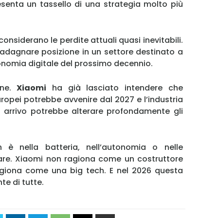
resenta un tassello di una strategia molto più
onsiderano le perdite attuali quasi inevitabili.
adagnare posizione in un settore destinato a
conomia digitale del prossimo decennio.
one.
Xiaomi
ha già lasciato intendere che
europei potrebbe avvenire dal 2027 e l’industria
o arrivo potrebbe alterare profondamente gli
 è nella batteria, nell’autonomia o nelle
sare. Xiaomi non ragiona come un costruttore
Ragiona come una big tech. E nel 2026 questa
e di tutte.