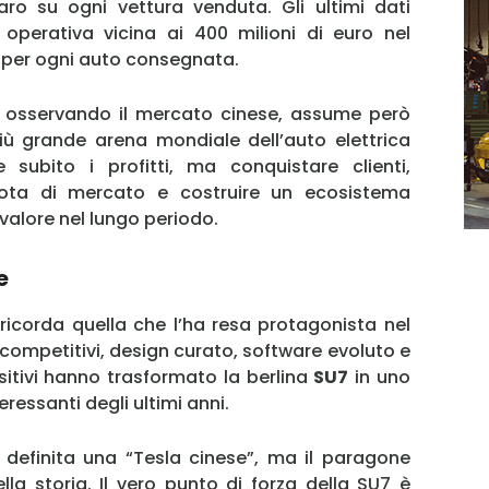
aro su ogni vettura venduta. Gli ultimi dati
 operativa vicina ai 400 milioni di euro nel
o per ogni auto consegnata.
 osservando il mercato cinese, assume però
iù grande arena mondiale dell’auto elettrica
 subito i profitti, ma conquistare clienti,
ota di mercato e costruire un ecosistema
alore nel lungo periodo.
e
icorda quella che l’ha resa protagonista nel
 competitivi, design curato, software evoluto e
MY INFORICAMBI
sitivi hanno trasformato la berlina
SU7
in uno
ressanti degli ultimi anni.
 definita una “Tesla cinese”, ma il paragone
la storia. Il vero punto di forza della SU7 è