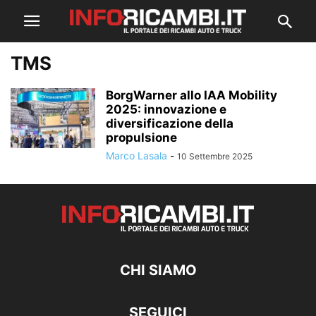
TMS
BorgWarner allo IAA Mobility
2025: innovazione e
diversificazione della
propulsione
Marco Lasala
-
10 Settembre 2025
CHI SIAMO
SEGUICI