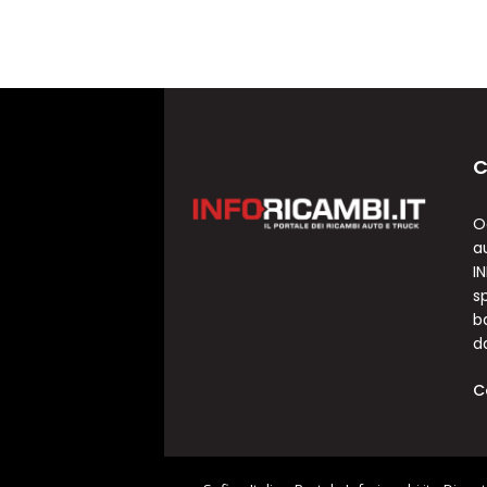
C
O
a
I
sp
b
d
C