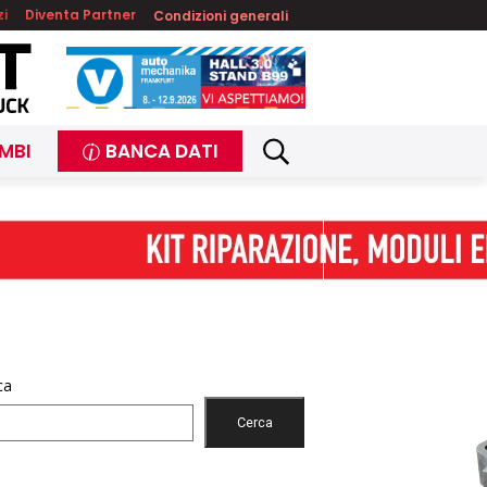
zi
Diventa Partner
Condizioni generali
MBI
BANCA DATI
ca
Cerca