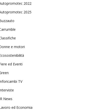
Autopromotec 2022
Autopromotec 2025
Buzzauto
Carrumble
Classifiche
Donne e motori
Ecosostenibilità
Fiere ed Eventi
Green
Inforicambi TV
Interviste
IR News
Lavoro ed Economia