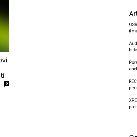
Ar
OSR
il m
Audi
bidi
ovi
Pors
anc
ti
REC
0
per 
XPEN
prem