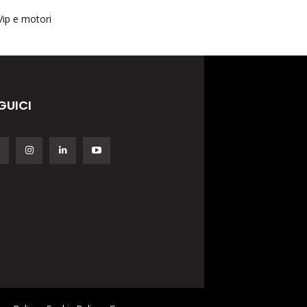
Vip e motori
GUICI