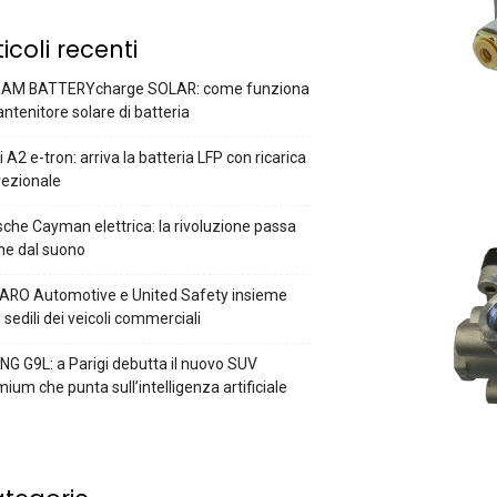
ticoli recenti
AM BATTERYcharge SOLAR: come funziona
antenitore solare di batteria
 A2 e-tron: arriva la batteria LFP con ricarica
rezionale
che Cayman elettrica: la rivoluzione passa
he dal suono
ARO Automotive e United Safety insieme
i sedili dei veicoli commerciali
G G9L: a Parigi debutta il nuovo SUV
ium che punta sull’intelligenza artificiale