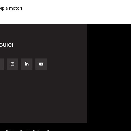
Vip e motori
GUICI