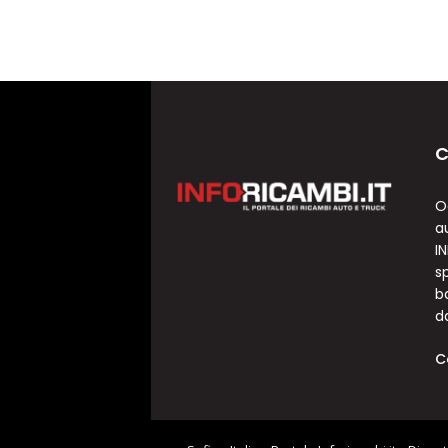
C
O
a
I
sp
b
d
C