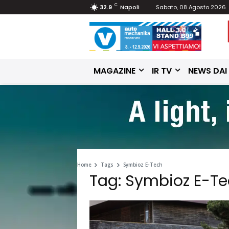
C
32.9
Napoli
Sabato, 08 Agosto 2026
MAGAZINE
IR TV
NEWS DAI
Home
Tags
Symbioz E-Tech
Tag: Symbioz E-T