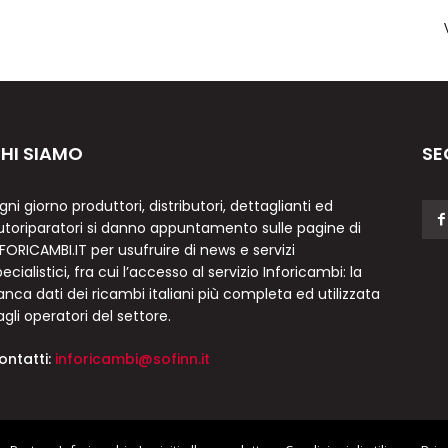
HI SIAMO
SE
gni giorno produttori, distributori, dettaglianti ed
utoriparatori si danno appuntamento sulle pagine di
NFORICAMBI.IT per usufruire di news e servizi
ecialistici, fra cui l’accesso al servizio Inforicambi: la
anca dati dei ricambi italiani più completa ed utilizzata
agli operatori del settore.
ontatti:
inforicambi@sofinn.it