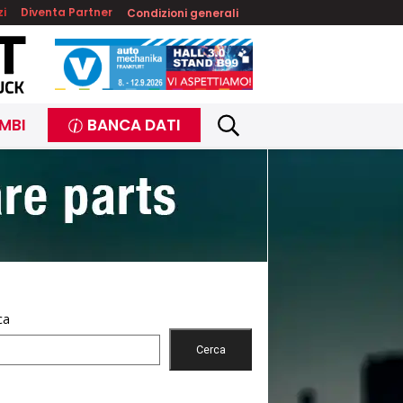
zi
Diventa Partner
Condizioni generali
MBI
BANCA DATI
ca
Cerca