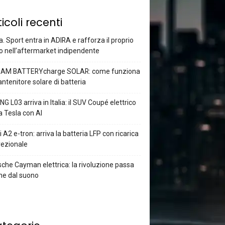
ticoli recenti
a. Sport entra in ADIRA e rafforza il proprio
o nell’aftermarket indipendente
AM BATTERYcharge SOLAR: come funziona
antenitore solare di batteria
G L03 arriva in Italia: il SUV Coupé elettrico
a Tesla con AI
 A2 e-tron: arriva la batteria LFP con ricarica
rezionale
che Cayman elettrica: la rivoluzione passa
he dal suono