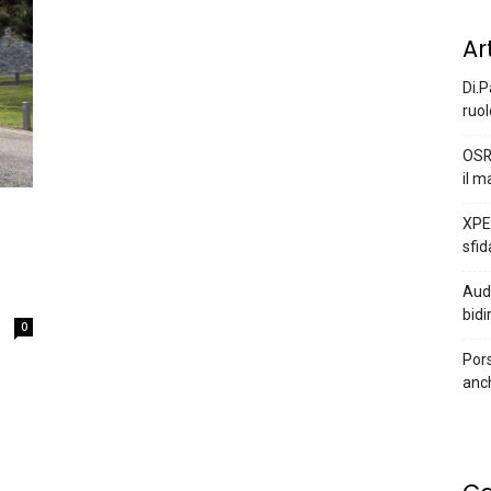
Ar
Di.P
ruol
OSR
il m
XPEN
sfid
Audi
bidi
0
Pors
anc