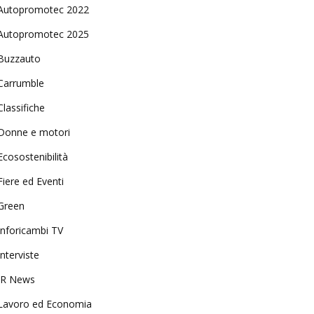
Autopromotec 2022
Autopromotec 2025
Buzzauto
Carrumble
Classifiche
Donne e motori
Ecosostenibilità
Fiere ed Eventi
Green
Inforicambi TV
Interviste
IR News
Lavoro ed Economia