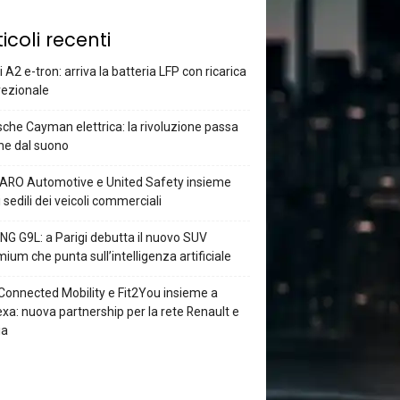
ticoli recenti
 A2 e-tron: arriva la batteria LFP con ricarica
rezionale
che Cayman elettrica: la rivoluzione passa
he dal suono
ARO Automotive e United Safety insieme
i sedili dei veicoli commerciali
G G9L: a Parigi debutta il nuovo SUV
ium che punta sull’intelligenza artificiale
Connected Mobility e Fit2You insieme a
xa: nuova partnership per la rete Renault e
ia