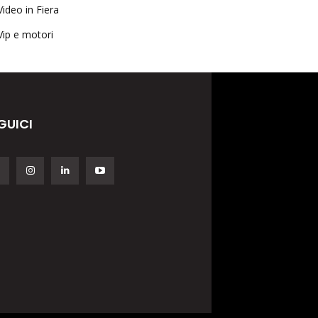
Video in Fiera
Vip e motori
GUICI