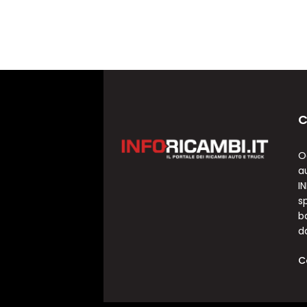
C
O
a
I
sp
b
d
C