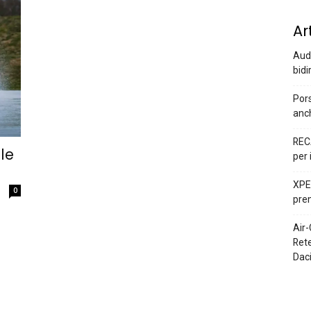
Ar
Audi
bidi
Pors
anc
REC
le
per 
XPEN
0
prem
Air-
Rete
Dac