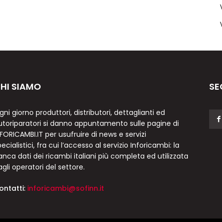
HI SIAMO
SE
gni giorno produttori, distributori, dettaglianti ed
utoriparatori si danno appuntamento sulle pagine di
NFORICAMBI.IT per usufruire di news e servizi
ecialistici, fra cui l’accesso al servizio Inforicambi: la
anca dati dei ricambi italiani più completa ed utilizzata
agli operatori del settore.
ontatti:
inforicambi@sofinn.it