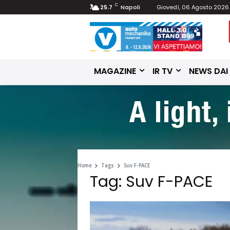
C
25.7
Napoli
Giovedì, 06 Agosto 2026
MAGAZINE
IR TV
NEWS DAI
Home
Tags
Suv F-PACE
Tag: Suv F-PACE