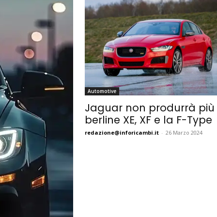
Automotive
Jaguar non produrrà più 
berline XE, XF e la F-Type
redazione@inforicambi.it
-
26 Marzo 2024