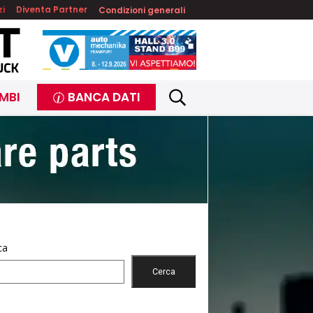
zi
Diventa Partner
Condizioni generali
MBI
BANCA DATI
ca
Cerca