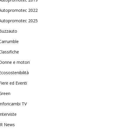
Autopromotec 2022
Autopromotec 2025
Buzzauto
Carrumble
Classifiche
Donne e motori
Ecosostenibilità
Fiere ed Eventi
Green
Inforicambi TV
Interviste
IR News