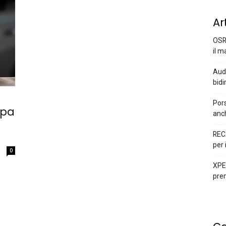
Ar
OSR
il m
Audi
bidi
Pors
ipa
anc
REC
per 
0
XPEN
prem