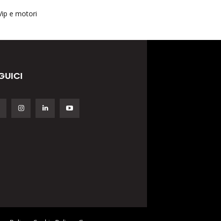
Vip e motori
GUICI