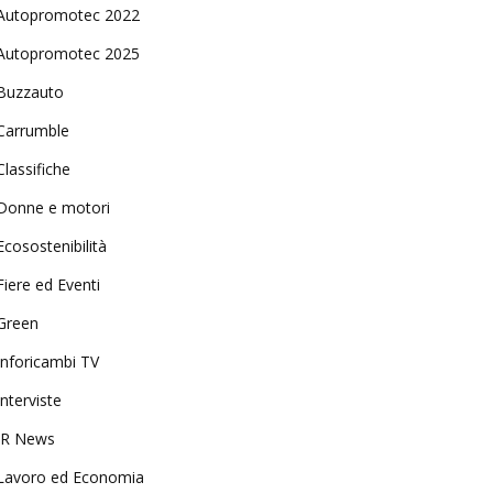
Autopromotec 2022
Autopromotec 2025
Buzzauto
Carrumble
Classifiche
Donne e motori
Ecosostenibilità
Fiere ed Eventi
Green
Inforicambi TV
Interviste
IR News
Lavoro ed Economia