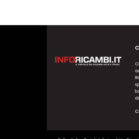
C
O
a
I
sp
b
d
C