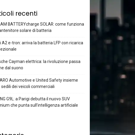
ticoli recenti
AM BATTERYcharge SOLAR: come funziona
antenitore solare di batteria
 A2 e-tron: arriva la batteria LFP con ricarica
rezionale
che Cayman elettrica: la rivoluzione passa
he dal suono
ARO Automotive e United Safety insieme
i sedili dei veicoli commerciali
G G9L: a Parigi debutta il nuovo SUV
ium che punta sull’intelligenza artificiale