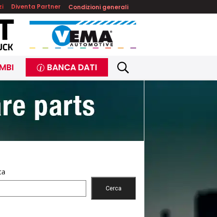
zi
Diventa Partner
Condizioni generali
MBI
BANCA DATI
ca
Cerca