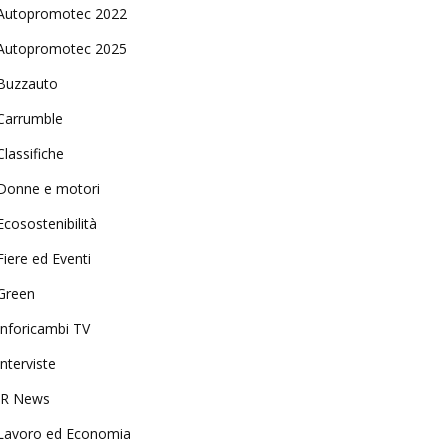
Autopromotec 2022
Autopromotec 2025
Buzzauto
Carrumble
Classifiche
Donne e motori
Ecosostenibilità
Fiere ed Eventi
Green
Inforicambi TV
Interviste
IR News
Lavoro ed Economia