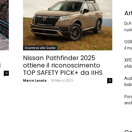
Ar
Di.P
ruol
OSR
il m
Sicurezza alla Guida
Nissan Pathfinder 2025
XPEN
i
ottiene il riconoscimento
sfid
TOP SAFETY PICK+ da IIHS
0
Audi
Marco Lasala
-
18 Marzo 2025
0
bidi
Pors
anc