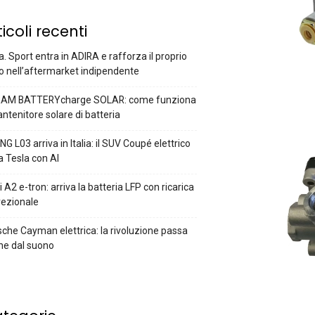
ticoli recenti
a. Sport entra in ADIRA e rafforza il proprio
o nell’aftermarket indipendente
AM BATTERYcharge SOLAR: come funziona
antenitore solare di batteria
G L03 arriva in Italia: il SUV Coupé elettrico
a Tesla con AI
 A2 e-tron: arriva la batteria LFP con ricarica
rezionale
che Cayman elettrica: la rivoluzione passa
he dal suono