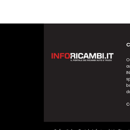
C
O
a
I
sp
b
d
C