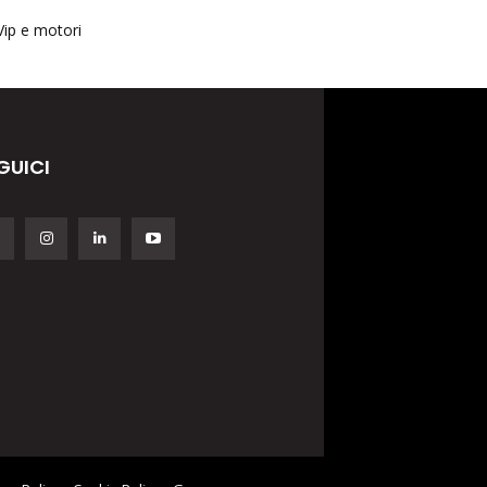
Vip e motori
GUICI