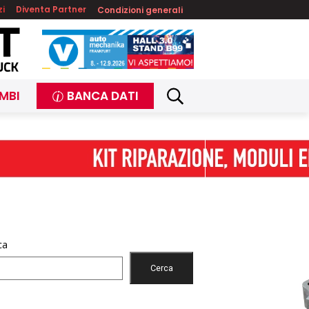
zi
Diventa Partner
Condizioni generali
MBI
BANCA DATI
ca
Cerca