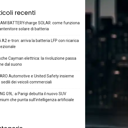
ticoli recenti
AM BATTERYcharge SOLAR: come funziona
antenitore solare di batteria
 A2 e-tron: arriva la batteria LFP con ricarica
rezionale
che Cayman elettrica: la rivoluzione passa
he dal suono
ARO Automotive e United Safety insieme
i sedili dei veicoli commerciali
G G9L: a Parigi debutta il nuovo SUV
ium che punta sull’intelligenza artificiale