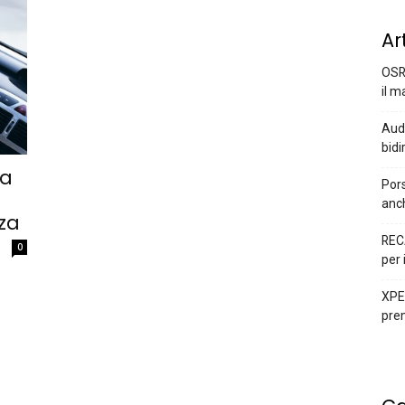
Ar
OSR
il m
Audi
bidi
la
Pors
anc
za
REC
0
per 
XPEN
prem