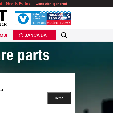
zi
Diventa Partner
Condizioni generali
MBI
BANCA DATI
ca
Cerca