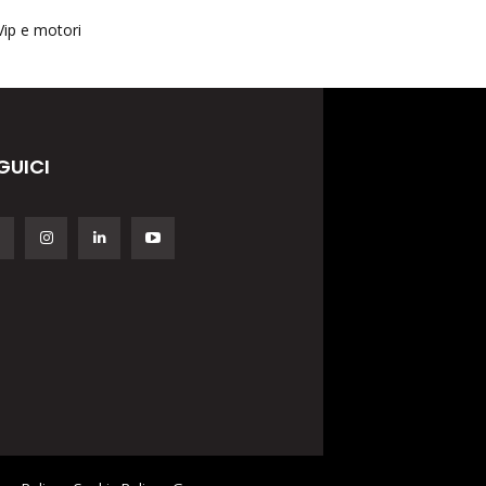
Vip e motori
GUICI