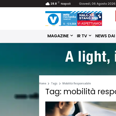
C
28.8
Napoli
Giovedì, 06 Agosto 2026
MAGAZINE
IR TV
NEWS DAI
Home
Tags
Mobilità Responsabile
Tag: mobilità resp