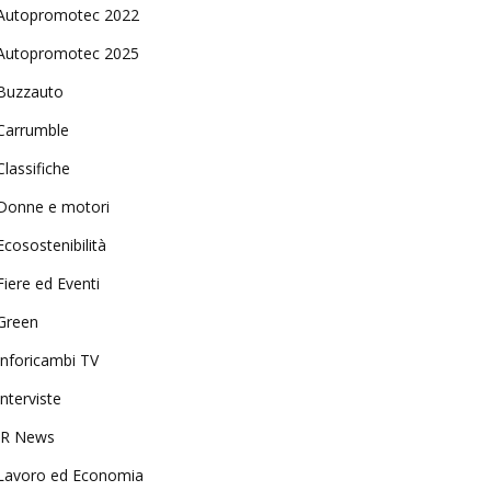
Autopromotec 2022
Autopromotec 2025
Buzzauto
Carrumble
Classifiche
Donne e motori
Ecosostenibilità
Fiere ed Eventi
Green
Inforicambi TV
Interviste
IR News
Lavoro ed Economia