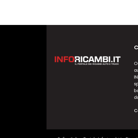
C
O
a
I
sp
b
d
C