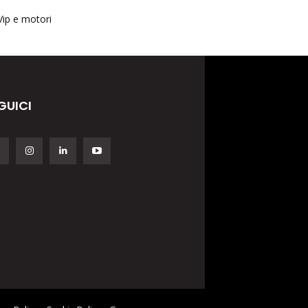
Vip e motori
GUICI