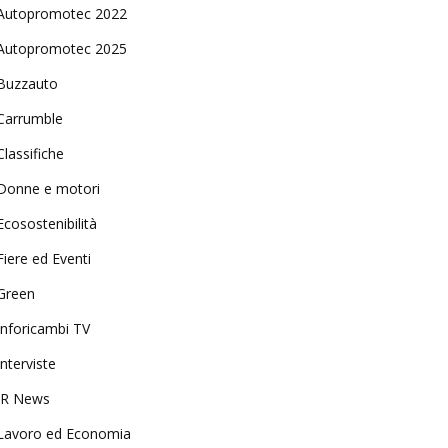
Autopromotec 2022
Autopromotec 2025
Buzzauto
Carrumble
Classifiche
Donne e motori
Ecosostenibilità
Fiere ed Eventi
Green
Inforicambi TV
Interviste
IR News
Lavoro ed Economia