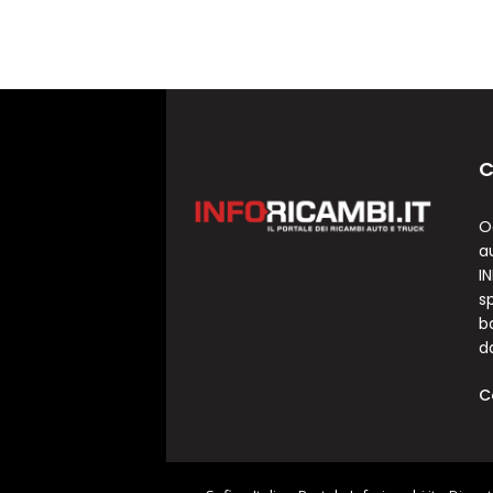
C
O
a
I
sp
b
d
C