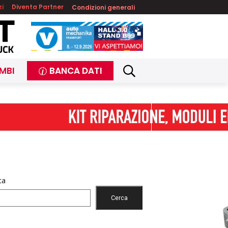
zi
Diventa Partner
Condizioni generali
MBI
BANCA DATI
ca
Cerca