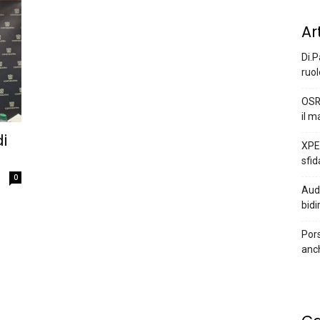
Ar
Di.P
ruol
OSR
il m
i
XPEN
sfid
0
Audi
bidi
Pors
anc