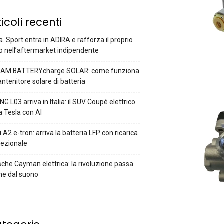
ticoli recenti
a. Sport entra in ADIRA e rafforza il proprio
o nell’aftermarket indipendente
AM BATTERYcharge SOLAR: come funziona
antenitore solare di batteria
G L03 arriva in Italia: il SUV Coupé elettrico
a Tesla con AI
 A2 e-tron: arriva la batteria LFP con ricarica
rezionale
che Cayman elettrica: la rivoluzione passa
he dal suono