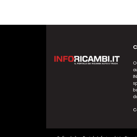
C
O
a
I
sp
b
d
C