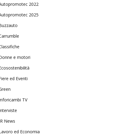
Autopromotec 2022
Autopromotec 2025
Buzzauto
Carrumble
Classifiche
Donne e motori
Ecosostenibilità
Fiere ed Eventi
Green
Inforicambi TV
Interviste
IR News
Lavoro ed Economia