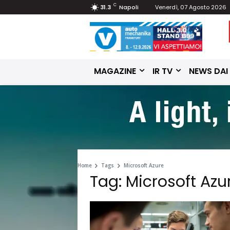
C
31.3
Napoli
Venerdì, 07 Agosto 2026
MAGAZINE
IR TV
NEWS DAI
Home
Tags
Microsoft Azure
Tag: Microsoft Azu