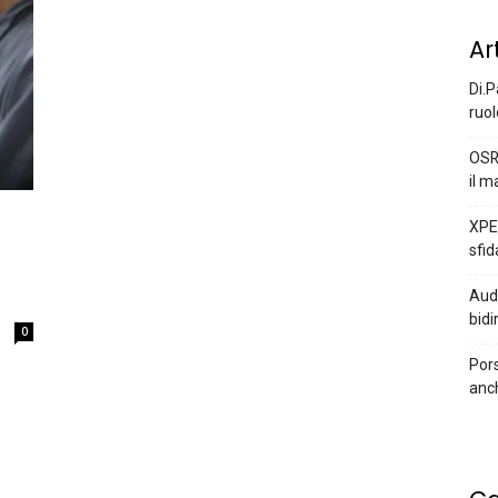
Ar
Di.P
ruol
OSR
il m
XPEN
sfid
Audi
bidi
0
Pors
anc