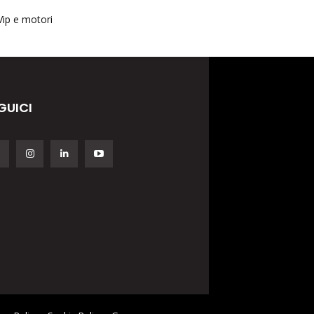
Vip e motori
GUICI