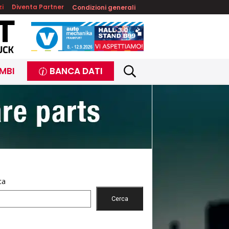
zi
Diventa Partner
Condizioni generali
MBI
BANCA DATI
ca
Cerca