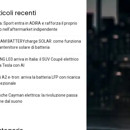
ticoli recenti
a. Sport entra in ADIRA e rafforza il proprio
o nell’aftermarket indipendente
AM BATTERYcharge SOLAR: come funziona
antenitore solare di batteria
G L03 arriva in Italia: il SUV Coupé elettrico
a Tesla con AI
 A2 e-tron: arriva la batteria LFP con ricarica
rezionale
che Cayman elettrica: la rivoluzione passa
he dal suono