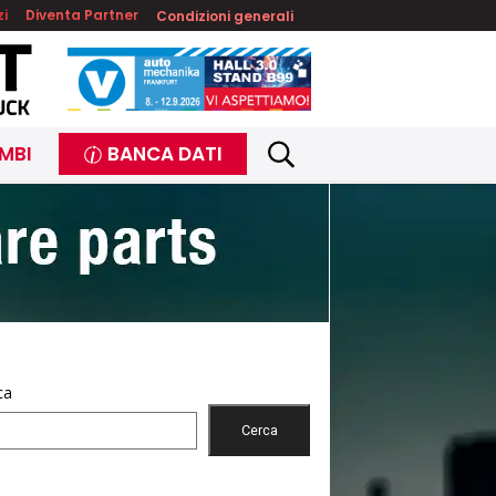
zi
Diventa Partner
Condizioni generali
MBI
BANCA DATI
ca
Cerca