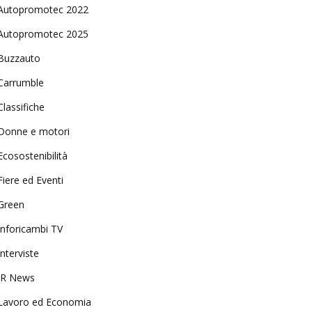
Autopromotec 2022
Autopromotec 2025
Buzzauto
Carrumble
Classifiche
Donne e motori
Ecosostenibilità
Fiere ed Eventi
Green
Inforicambi TV
Interviste
IR News
Lavoro ed Economia