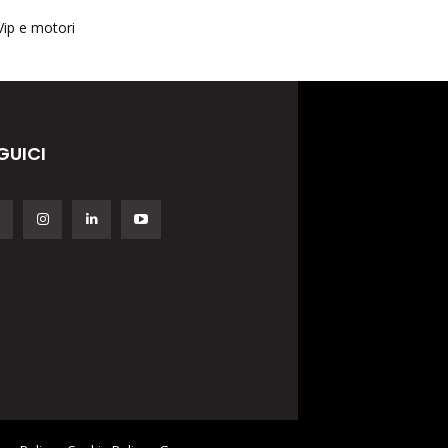
Vip e motori
GUICI