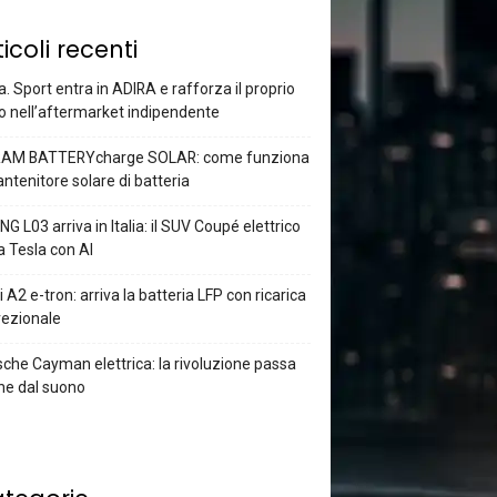
ticoli recenti
a. Sport entra in ADIRA e rafforza il proprio
o nell’aftermarket indipendente
AM BATTERYcharge SOLAR: come funziona
antenitore solare di batteria
G L03 arriva in Italia: il SUV Coupé elettrico
a Tesla con AI
 A2 e-tron: arriva la batteria LFP con ricarica
rezionale
che Cayman elettrica: la rivoluzione passa
he dal suono