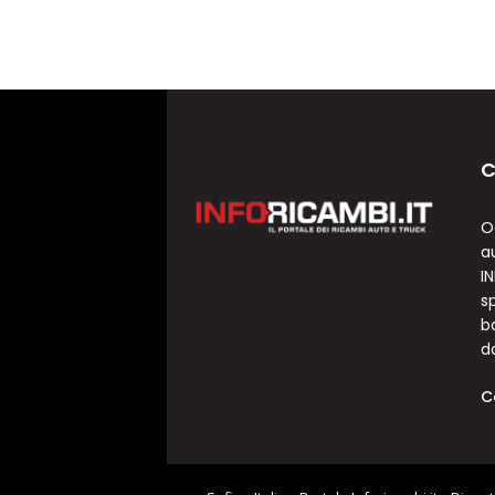
C
O
a
I
sp
b
d
C