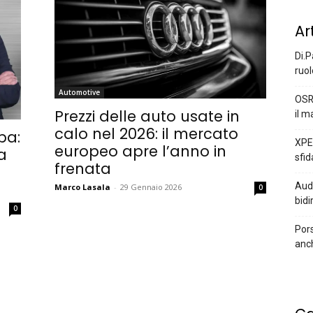
Ar
Di.P
ruol
Automotive
OSR
Prezzi delle auto usate in
il m
calo nel 2026: il mercato
pa:
XPEN
europeo apre l’anno in
a
sfid
frenata
Audi
Marco Lasala
-
29 Gennaio 2026
0
bidi
0
Pors
anc