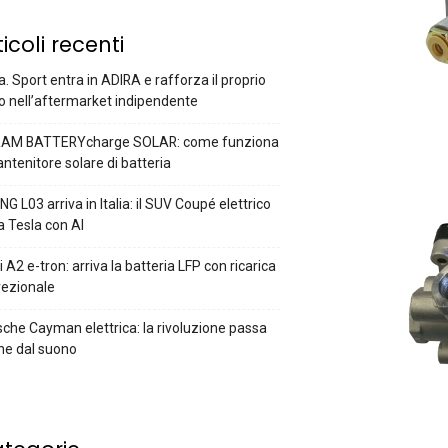
ticoli recenti
a. Sport entra in ADIRA e rafforza il proprio
o nell’aftermarket indipendente
AM BATTERYcharge SOLAR: come funziona
antenitore solare di batteria
G L03 arriva in Italia: il SUV Coupé elettrico
a Tesla con AI
 A2 e-tron: arriva la batteria LFP con ricarica
rezionale
che Cayman elettrica: la rivoluzione passa
he dal suono