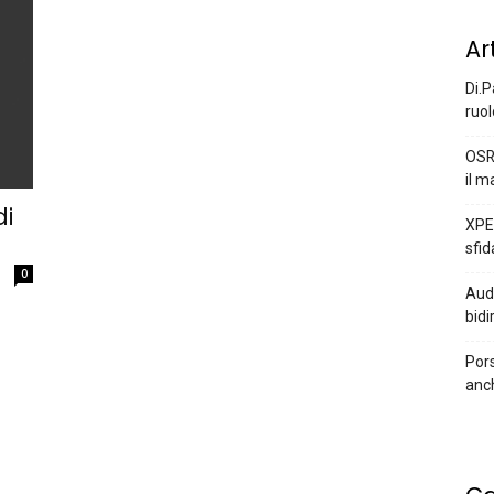
Ar
Di.P
ruol
OSR
il m
di
XPEN
sfid
0
Audi
bidi
Pors
anc