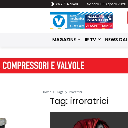
C
26.2
Napoli
Sabato, 08 Agosto 2026
MAGAZINE
IR TV
NEWS DAI
Home
Tags
Irroratrici
Tag: irroratrici