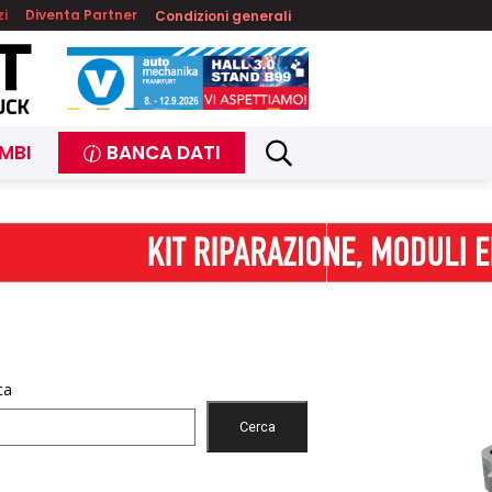
zi
Diventa Partner
Condizioni generali
MBI
BANCA DATI
ca
Cerca