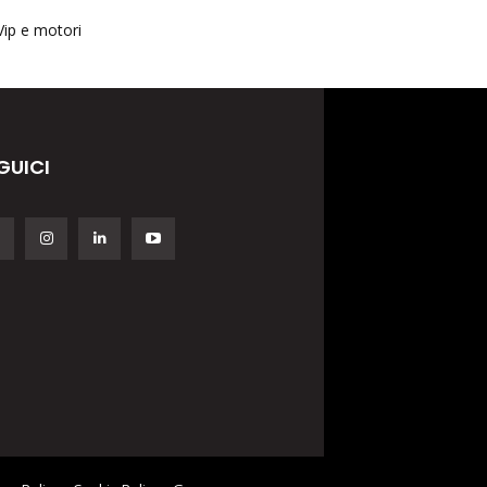
Vip e motori
GUICI