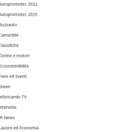
Autopromotec 2022
Autopromotec 2025
Buzzauto
Carrumble
Classifiche
Donne e motori
Ecosostenibilità
Fiere ed Eventi
Green
Inforicambi TV
Interviste
IR News
Lavoro ed Economia