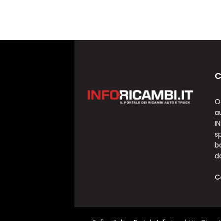
C
O
a
I
sp
b
d
C