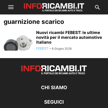
guarnizione scarico
Nuovi ricambi FEBEST: le ultime
novità per il mercato automotive
italiano
FEBEST
-
8 Giugno 2026
CHI SIAMO
SEGUICI