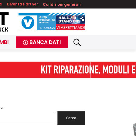
zi
Diventa Partner
Condizioni generali
MBI
BANCA DATI
ca
Cerca