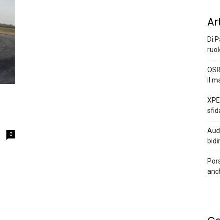
Ar
Di.P
ruol
OSR
il m
XPEN
sfid
Audi
0
bidi
Pors
anc