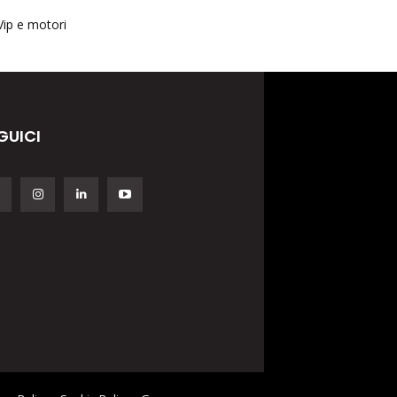
Vip e motori
GUICI