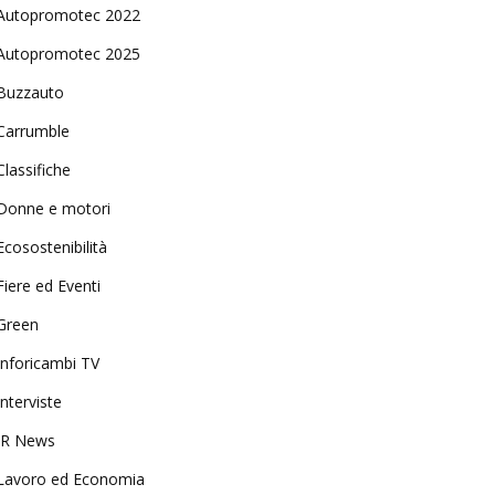
Autopromotec 2022
Autopromotec 2025
Buzzauto
Carrumble
Classifiche
Donne e motori
Ecosostenibilità
Fiere ed Eventi
Green
Inforicambi TV
Interviste
IR News
Lavoro ed Economia