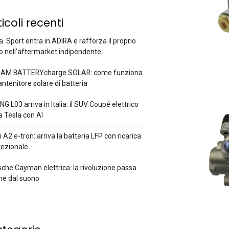
ticoli recenti
a. Sport entra in ADIRA e rafforza il proprio
o nell’aftermarket indipendente
AM BATTERYcharge SOLAR: come funziona
antenitore solare di batteria
G L03 arriva in Italia: il SUV Coupé elettrico
a Tesla con AI
 A2 e-tron: arriva la batteria LFP con ricarica
rezionale
che Cayman elettrica: la rivoluzione passa
he dal suono