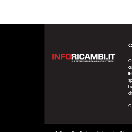
C
O
a
I
sp
b
d
C