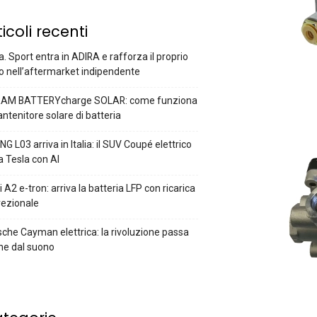
ticoli recenti
a. Sport entra in ADIRA e rafforza il proprio
o nell’aftermarket indipendente
AM BATTERYcharge SOLAR: come funziona
antenitore solare di batteria
G L03 arriva in Italia: il SUV Coupé elettrico
a Tesla con AI
 A2 e-tron: arriva la batteria LFP con ricarica
rezionale
che Cayman elettrica: la rivoluzione passa
he dal suono