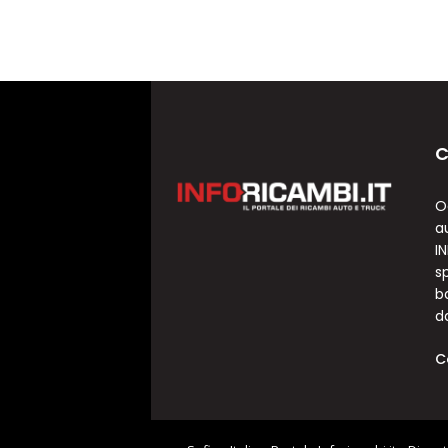
C
O
a
I
sp
b
d
C