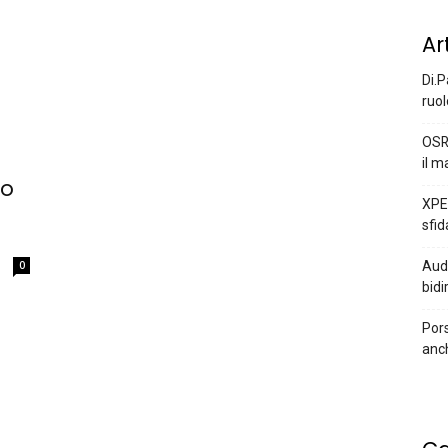
Ar
Di.P
ruol
OSR
il m
no
XPEN
sfid
0
Audi
bidi
Pors
anc