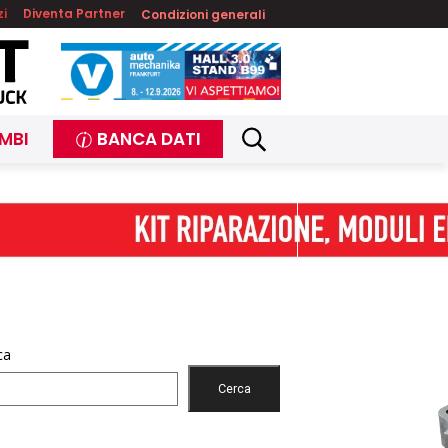
zi
Diventa Partner
Condizioni generali
MBI
BANCA DATI
ca
Cerca