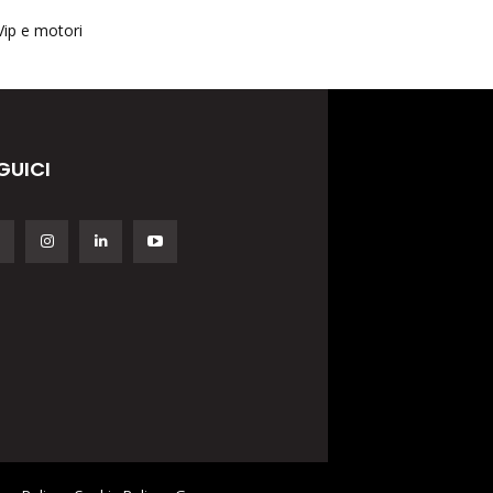
Vip e motori
GUICI