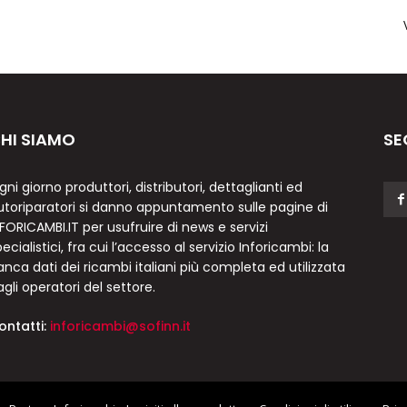
HI SIAMO
SE
gni giorno produttori, distributori, dettaglianti ed
utoriparatori si danno appuntamento sulle pagine di
NFORICAMBI.IT per usufruire di news e servizi
ecialistici, fra cui l’accesso al servizio Inforicambi: la
anca dati dei ricambi italiani più completa ed utilizzata
agli operatori del settore.
ontatti:
inforicambi@sofinn.it