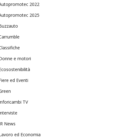
Autopromotec 2022
Autopromotec 2025
Buzzauto
Carrumble
Classifiche
Donne e motori
Ecosostenibilità
Fiere ed Eventi
Green
Inforicambi TV
Interviste
IR News
Lavoro ed Economia