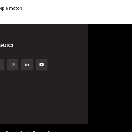
Vip e motori
GUICI