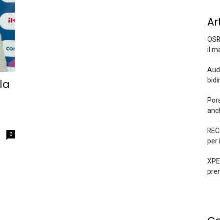
Ar
OSR
il m
Audi
bidi
la
Pors
anc
REC
0
per 
XPEN
prem