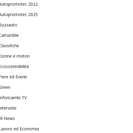
Autopromotec 2022
Autopromotec 2025
Buzzauto
Carrumble
Classifiche
Donne e motori
Ecosostenibilità
Fiere ed Eventi
Green
Inforicambi TV
Interviste
IR News
Lavoro ed Economia