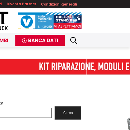
zi
Diventa Partner
Condizioni generali
MBI
BANCA DATI
ca
Cerca