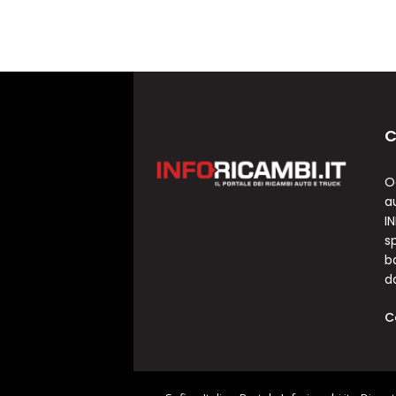
C
O
a
I
sp
b
d
C