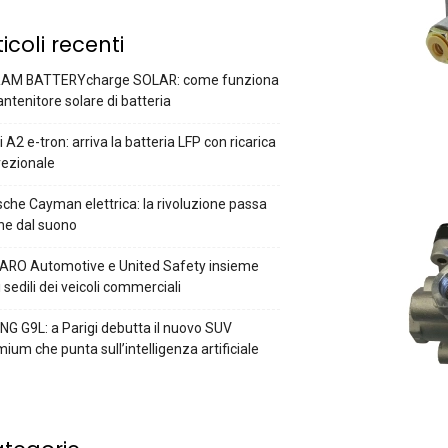
ticoli recenti
AM BATTERYcharge SOLAR: come funziona
antenitore solare di batteria
 A2 e-tron: arriva la batteria LFP con ricarica
rezionale
che Cayman elettrica: la rivoluzione passa
he dal suono
ARO Automotive e United Safety insieme
i sedili dei veicoli commerciali
G G9L: a Parigi debutta il nuovo SUV
ium che punta sull’intelligenza artificiale