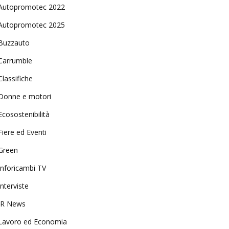
Autopromotec 2022
Autopromotec 2025
Buzzauto
Carrumble
Classifiche
Donne e motori
Ecosostenibilità
Fiere ed Eventi
Green
Inforicambi TV
Interviste
IR News
Lavoro ed Economia