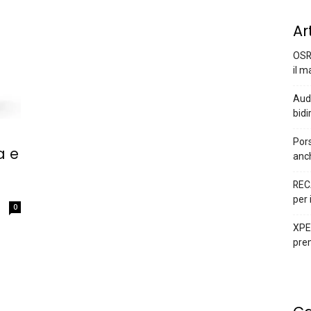
Ar
OSR
il m
Audi
bidi
Pors
a e
anc
REC
per 
0
XPEN
prem