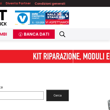
zi
Diventa Partner
Condizioni generali
MBI
BANCA DATI
ca
Cerca