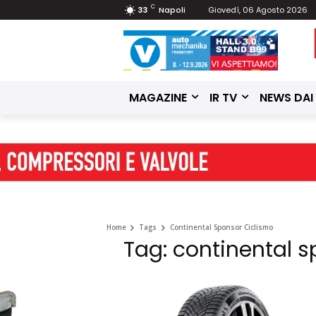
C
33
Napoli
Giovedì, 06 Agosto 2026
MAGAZINE
IR TV
NEWS DAI
Home
Tags
Continental Sponsor Ciclismo
Tag: continental s