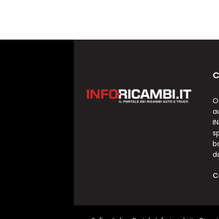
C
O
a
I
sp
b
d
C