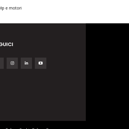
Vip e motori
GUICI