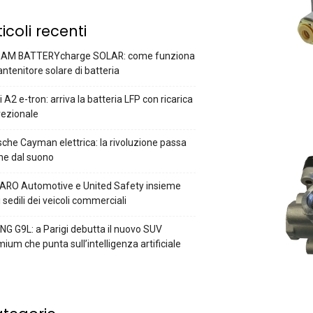
ticoli recenti
AM BATTERYcharge SOLAR: come funziona
antenitore solare di batteria
 A2 e-tron: arriva la batteria LFP con ricarica
rezionale
che Cayman elettrica: la rivoluzione passa
he dal suono
ARO Automotive e United Safety insieme
i sedili dei veicoli commerciali
G G9L: a Parigi debutta il nuovo SUV
ium che punta sull’intelligenza artificiale