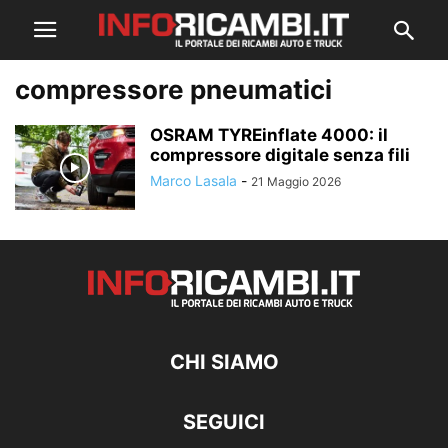
compressore pneumatici
OSRAM TYREinflate 4000: il
compressore digitale senza fili
Marco Lasala
-
21 Maggio 2026
CHI SIAMO
SEGUICI