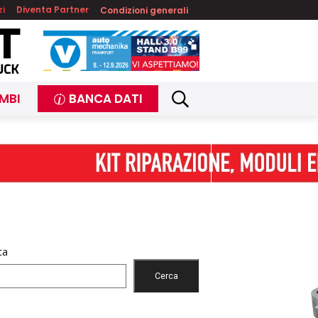
zi
Diventa Partner
Condizioni generali
MBI
BANCA DATI
ca
Cerca