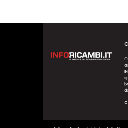
C
O
a
I
sp
b
d
C