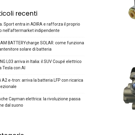
ticoli recenti
a. Sport entra in ADIRA e rafforza il proprio
o nell’aftermarket indipendente
AM BATTERYcharge SOLAR: come funziona
antenitore solare di batteria
G L03 arriva in Italia: il SUV Coupé elettrico
a Tesla con AI
 A2 e-tron: arriva la batteria LFP con ricarica
rezionale
che Cayman elettrica: la rivoluzione passa
he dal suono