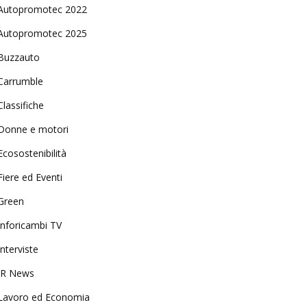
Autopromotec 2022
Autopromotec 2025
Buzzauto
Carrumble
Classifiche
Donne e motori
Ecosostenibilità
Fiere ed Eventi
Green
Inforicambi TV
Interviste
IR News
Lavoro ed Economia