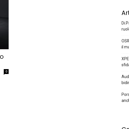
Ar
Di.P
ruol
OSR
il m
vo
XPEN
sfid
0
Audi
bidi
Pors
anc