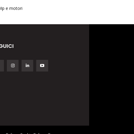
Vip e motori
GUICI