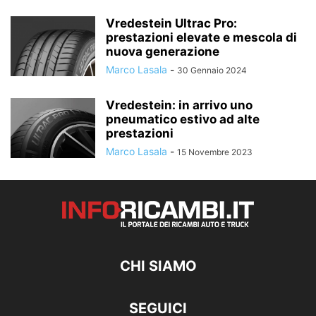
Vredestein Ultrac Pro:
prestazioni elevate e mescola di
nuova generazione
Marco Lasala
-
30 Gennaio 2024
Vredestein: in arrivo uno
pneumatico estivo ad alte
prestazioni
Marco Lasala
-
15 Novembre 2023
CHI SIAMO
SEGUICI