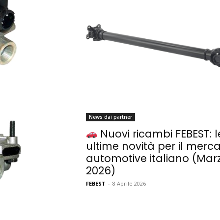
News dai partner
Nuovi ricambi FEBEST: l
ultime novità per il merc
automotive italiano (Mar
2026)
FEBEST
-
8 Aprile 2026