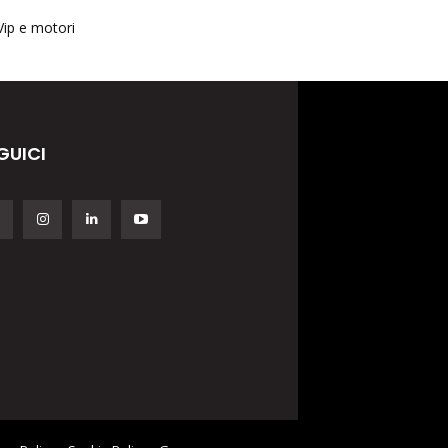
Vip e motori
GUICI