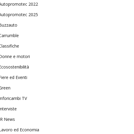
Autopromotec 2022
Autopromotec 2025
Buzzauto
Carrumble
Classifiche
Donne e motori
Ecosostenibilità
Fiere ed Eventi
Green
Inforicambi TV
Interviste
IR News
Lavoro ed Economia