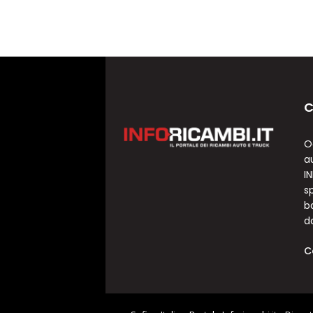
C
O
a
I
sp
b
d
C