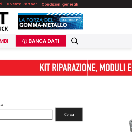
zi
Diventa Partner
Condizioni generali
MBI
BANCA DATI
ca
Cerca