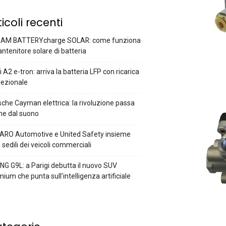
ticoli recenti
AM BATTERYcharge SOLAR: come funziona
antenitore solare di batteria
 A2 e-tron: arriva la batteria LFP con ricarica
rezionale
che Cayman elettrica: la rivoluzione passa
he dal suono
ARO Automotive e United Safety insieme
i sedili dei veicoli commerciali
G G9L: a Parigi debutta il nuovo SUV
ium che punta sull’intelligenza artificiale