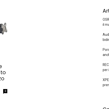
Ar
OSR
il m
Audi
bidi
Pors
anc
REC
e
per 
ato
zo
XPEN
prem
0