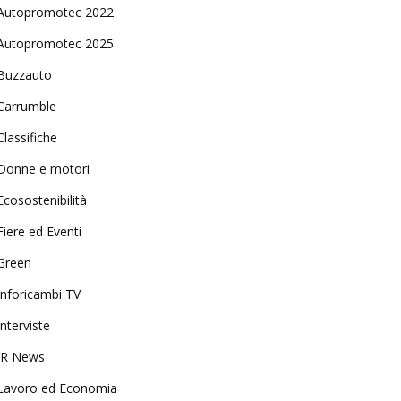
Autopromotec 2022
Autopromotec 2025
Buzzauto
Carrumble
Classifiche
Donne e motori
Ecosostenibilità
Fiere ed Eventi
Green
Inforicambi TV
Interviste
IR News
Lavoro ed Economia