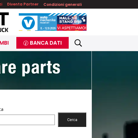
zi
Diventa Partner
Condizioni generali
MBI
BANCA DATI
ca
Cerca