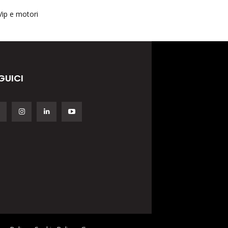
Vip e motori
GUICI