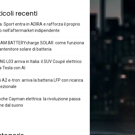
ticoli recenti
a. Sport entra in ADIRA e rafforza il proprio
o nell’aftermarket indipendente
AM BATTERYcharge SOLAR: come funziona
antenitore solare di batteria
G L03 arriva in Italia: il SUV Coupé elettrico
a Tesla con AI
 A2 e-tron: arriva la batteria LFP con ricarica
rezionale
che Cayman elettrica: la rivoluzione passa
he dal suono