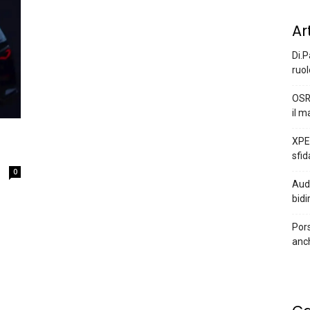
Ar
Di.P
ruol
OSR
il m
XPEN
sfid
0
Audi
bidi
Pors
anc