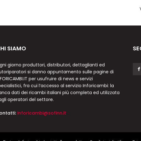
HI SIAMO
SE
gni giorno produttori, distributori, dettaglianti ed
utoriparatori si danno appuntamento sulle pagine di
NFORICAMBI.IT per usufruire di news e servizi
ecialistici, fra cui l’accesso al servizio Inforicambi: la
anca dati dei ricambi italiani più completa ed utilizzata
agli operatori del settore.
ontatti:
inforicambi@sofinn.it