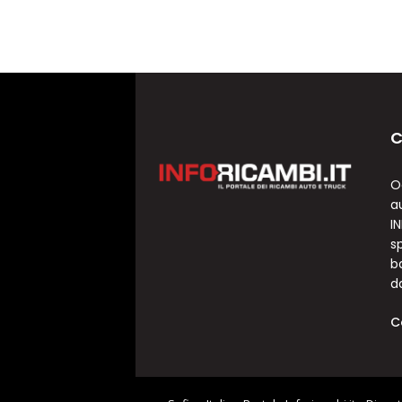
C
O
a
I
sp
b
d
C