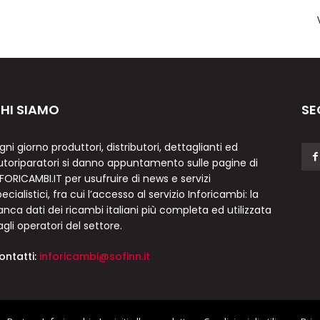
HI SIAMO
SE
gni giorno produttori, distributori, dettaglianti ed
utoriparatori si danno appuntamento sulle pagine di
NFORICAMBI.IT per usufruire di news e servizi
ecialistici, fra cui l’accesso al servizio Inforicambi: la
anca dati dei ricambi italiani più completa ed utilizzata
agli operatori del settore.
ontatti:
inforicambi@sofinn.it