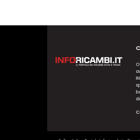
C
O
a
I
sp
b
d
C