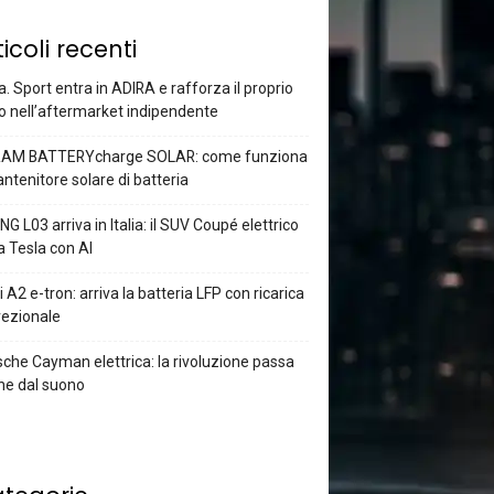
ticoli recenti
a. Sport entra in ADIRA e rafforza il proprio
o nell’aftermarket indipendente
AM BATTERYcharge SOLAR: come funziona
antenitore solare di batteria
G L03 arriva in Italia: il SUV Coupé elettrico
a Tesla con AI
 A2 e-tron: arriva la batteria LFP con ricarica
rezionale
che Cayman elettrica: la rivoluzione passa
he dal suono