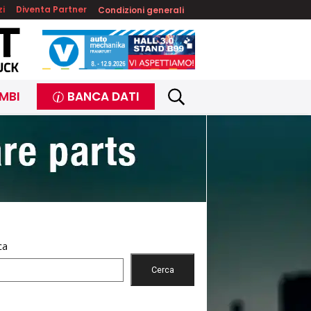
zi
Diventa Partner
Condizioni generali
MBI
BANCA DATI
ca
Cerca