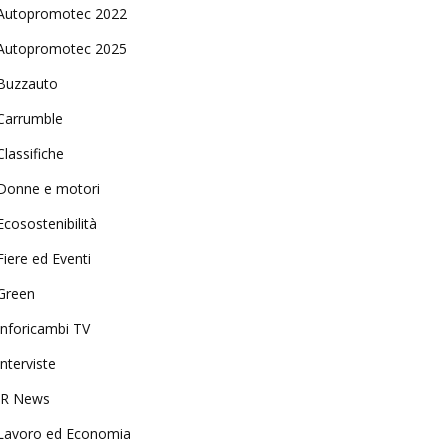
Autopromotec 2022
Autopromotec 2025
Buzzauto
Carrumble
Classifiche
Donne e motori
Ecosostenibilità
Fiere ed Eventi
Green
Inforicambi TV
Interviste
IR News
Lavoro ed Economia