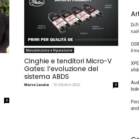
Ar
Di.P
ruol
OSR
il m
Manutenzione e Riparazione
Cinghie e tenditori Micro-V
XPEN
Gates: l’evoluzione del
sfid
sistema ABDS
Audi
Marco Lasala
-
10 Ottobre 2025
0
bidi
0
Pors
anc