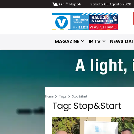
C
27.1
Napoli
Sabato, 08 Agosto 2026
MAGAZINE
IR TV
NEWS DAI
Home
Tags
Stop&Start
Tag: Stop&Start