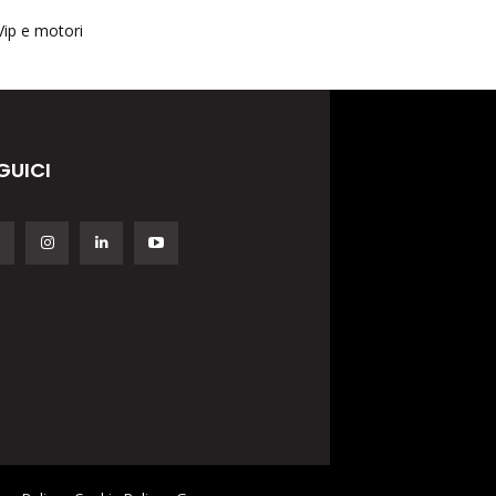
Vip e motori
GUICI