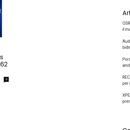
Ar
OSR
il m
Audi
bidi
es
Pors
 62
anc
REC
0
per 
XPEN
prem