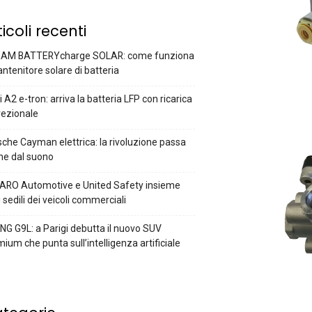
ticoli recenti
AM BATTERYcharge SOLAR: come funziona
antenitore solare di batteria
 A2 e-tron: arriva la batteria LFP con ricarica
rezionale
che Cayman elettrica: la rivoluzione passa
he dal suono
ARO Automotive e United Safety insieme
i sedili dei veicoli commerciali
G G9L: a Parigi debutta il nuovo SUV
ium che punta sull’intelligenza artificiale