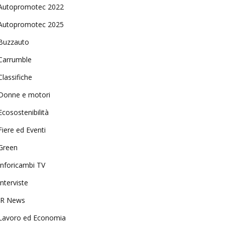
Autopromotec 2022
Autopromotec 2025
Buzzauto
Carrumble
Classifiche
Donne e motori
Ecosostenibilità
Fiere ed Eventi
Green
Inforicambi TV
Interviste
IR News
Lavoro ed Economia