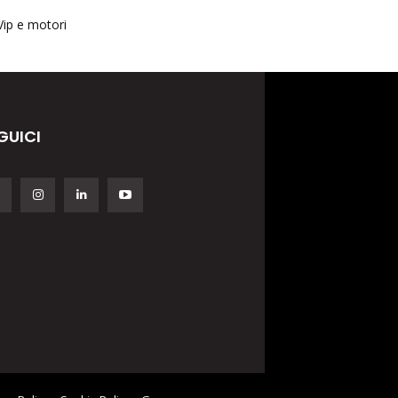
Vip e motori
GUICI