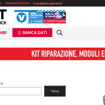
zi
Diventa Partner
Condizioni generali
MBI
BANCA DATI
ca
Cerca