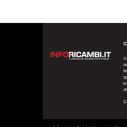
C
O
a
I
sp
b
d
C