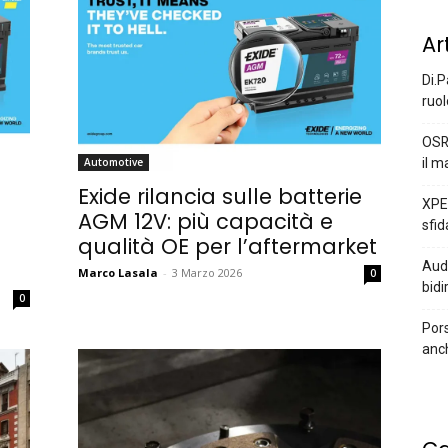
Ar
Di.P
ruol
OSR
il m
Automotive
Exide rilancia sulle batterie
XPEN
AGM 12V: più capacità e
sfid
qualità OE per l’aftermarket
Audi
Marco Lasala
-
3 Marzo 2026
0
bidi
0
Pors
anc