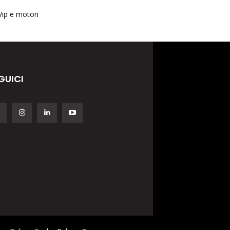
Vip e motori
GUICI