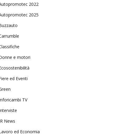
Autopromotec 2022
Autopromotec 2025
Buzzauto
Carrumble
Classifiche
Donne e motori
Ecosostenibilità
Fiere ed Eventi
Green
Inforicambi TV
Interviste
IR News
Lavoro ed Economia