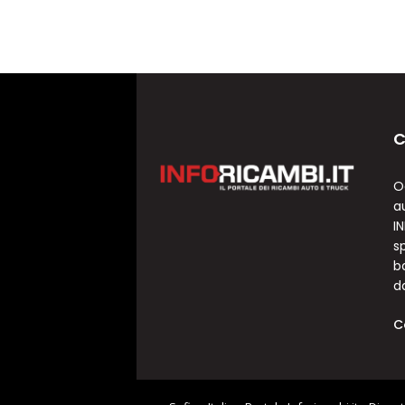
C
O
a
I
sp
b
d
C