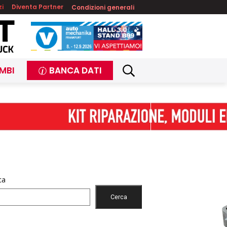
zi
Diventa Partner
Condizioni generali
MBI
BANCA DATI
ca
Cerca