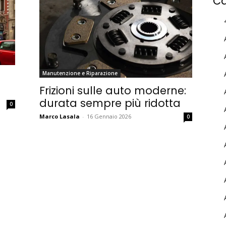
Ca
Manutenzione e Riparazione
Frizioni sulle auto moderne:
durata sempre più ridotta
0
Marco Lasala
-
16 Gennaio 2026
0
MY INFORICAMBI
Username