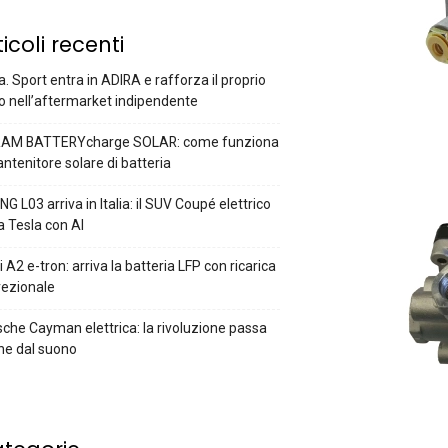
ticoli recenti
a. Sport entra in ADIRA e rafforza il proprio
o nell’aftermarket indipendente
AM BATTERYcharge SOLAR: come funziona
antenitore solare di batteria
G L03 arriva in Italia: il SUV Coupé elettrico
a Tesla con AI
 A2 e-tron: arriva la batteria LFP con ricarica
rezionale
che Cayman elettrica: la rivoluzione passa
he dal suono