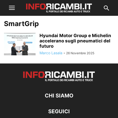
SmartGrip
Hyundai Motor Group e Michelin
accelerano sugli pneumatici del
futuro
Marco Lasala
-
26 Novembre 2025
CHI SIAMO
SEGUICI