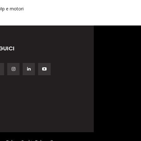
Vip e motori
GUICI