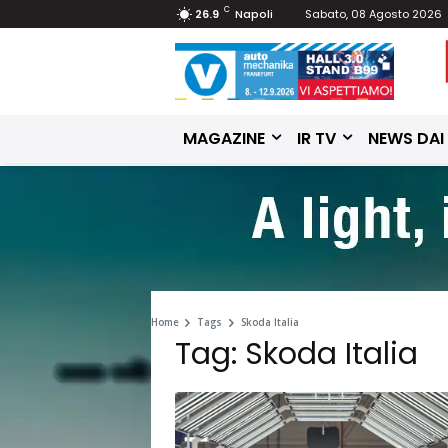
C
26.9
Napoli
Sabato, 08 Agosto 2026
MAGAZINE
IR TV
NEWS DAI
Home
Tags
Skoda Italia
Tag: Skoda Italia