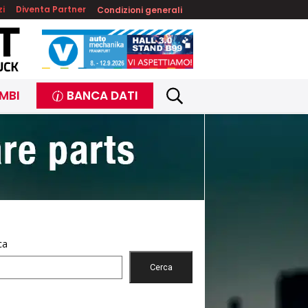
zi
Diventa Partner
Condizioni generali
MBI
BANCA DATI
ca
Cerca