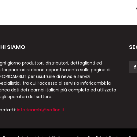
HI SIAMO
SE
gni giorno produttori, distributori, dettaglianti ed
utoriparatori si danno appuntamento sulle pagine di
NFORICAMBI.IT per usufruire di news e servizi
ecialistici, fra cui l’accesso al servizio Inforicambi: la
anca dati dei ricambi italiani più completa ed utilizzata
agli operatori del settore.
ontatti:
inforicambi@sofinn.it