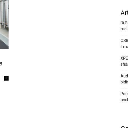
Ar
Di.P
ruol
OSR
il m
XPEN
e
sfid
Audi
0
bidi
Pors
anc