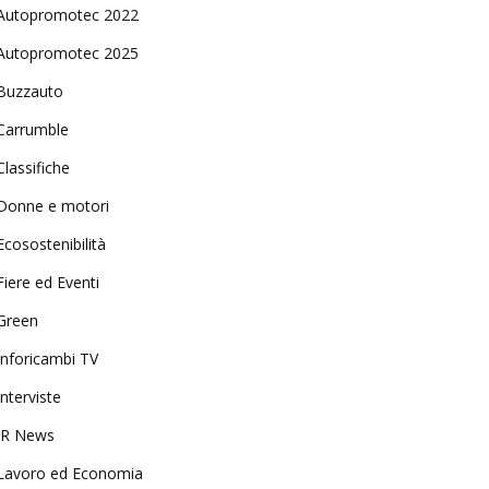
Autopromotec 2022
Autopromotec 2025
Buzzauto
Carrumble
Classifiche
Donne e motori
Ecosostenibilità
Fiere ed Eventi
Green
Inforicambi TV
Interviste
IR News
Lavoro ed Economia