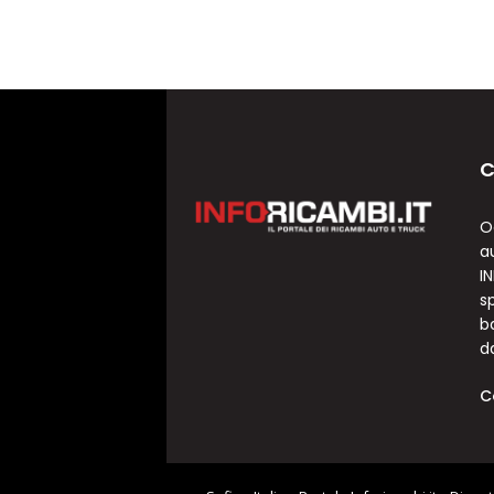
C
O
a
I
sp
b
d
C