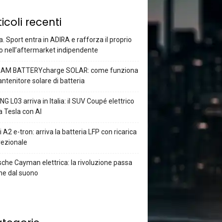
ticoli recenti
a. Sport entra in ADIRA e rafforza il proprio
o nell’aftermarket indipendente
AM BATTERYcharge SOLAR: come funziona
antenitore solare di batteria
G L03 arriva in Italia: il SUV Coupé elettrico
a Tesla con AI
 A2 e-tron: arriva la batteria LFP con ricarica
rezionale
che Cayman elettrica: la rivoluzione passa
he dal suono